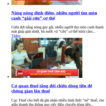
Nắng nóng đỉnh điểm, nhiều người tìm món
canh “giải cứu” cơ thể
Giữa đợt nắng nóng gay gắt, nhiều người tìm món canh thanh
mát giúp giải nhiệt, bù nước và “cứu” cơ thể khỏi cảm...
Video
Cơ quan thuế tăng đối chiếu dòng tiền để
chống gian lận thuế
Cục Thuế cho biết đã ghi nhận nhiều hình thức “né” thuế, che
giấu doanh thu thông qua việc điều chuyển dòng tiền...