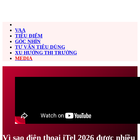
VAA
TIÊU ĐIỂM
GÓC NHÌN
TƯ VẤN TIÊU DÙNG
XU HƯỚNG THỊ TRƯỜNG
MEDIA
Vì sao điện thoại iTel 2026 được nhiều