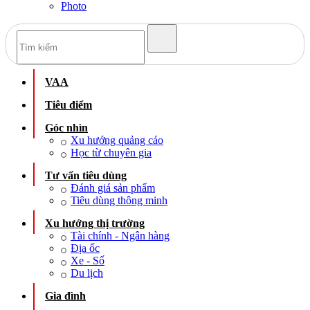
Photo
VAA
Tiêu điểm
Góc nhìn
Xu hướng quảng cáo
Học từ chuyên gia
Tư vấn tiêu dùng
Đánh giá sản phẩm
Tiêu dùng thông minh
Xu hướng thị trường
Tài chính - Ngân hàng
Địa ốc
Xe - Số
Du lịch
Gia đình