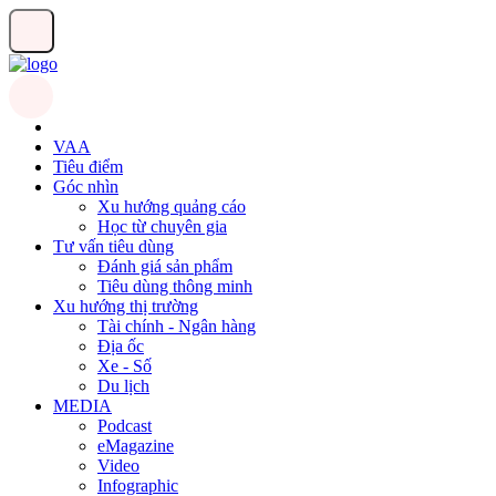
VAA
Tiêu điểm
Góc nhìn
Xu hướng quảng cáo
Học từ chuyên gia
Tư vấn tiêu dùng
Đánh giá sản phẩm
Tiêu dùng thông minh
Xu hướng thị trường
Tài chính - Ngân hàng
Địa ốc
Xe - Số
Du lịch
MEDIA
Podcast
eMagazine
Video
Infographic