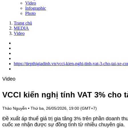
Video
Infographic
Photo
Trang chủ
MEDIA
Video
https://tiepthigiadinh.vn/vcci-kien-nghi-tinh-vat-3-cho-tai-xe
Video
VCCI kiến nghị tính VAT 3% cho t
Thảo Nguyễn
•
Thứ ba, 26/05/2026, 19:00 (GMT+7)
Đề xuất áp thuế giá trị gia tăng 3% trên phần doanh th
cuốc xe nhận được sự đồng tình từ nhiều chuyên gia.