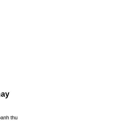
nay
oanh thu