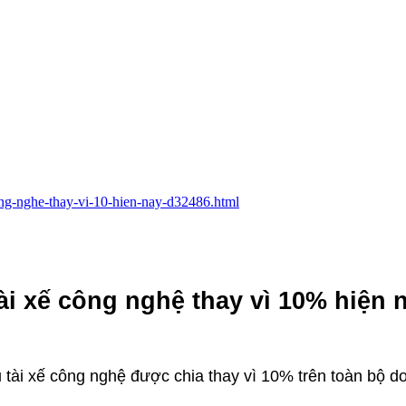
-cong-nghe-thay-vi-10-hien-nay-d32486.html
ài xế công nghệ thay vì 10% hiện 
u tài xế công nghệ được chia thay vì 10% trên toàn bộ d