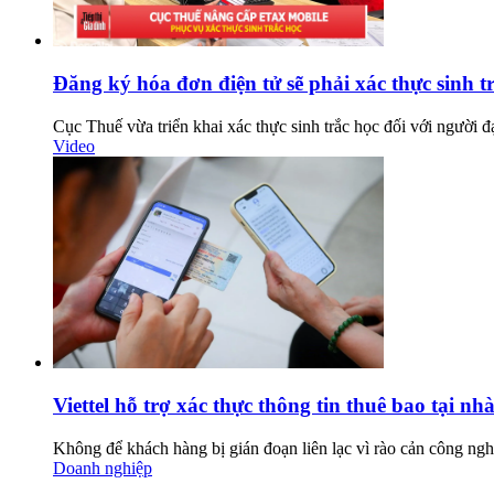
Đăng ký hóa đơn điện tử sẽ phải xác thực sinh t
Cục Thuế vừa triển khai xác thực sinh trắc học đối với người đạ
Video
Viettel hỗ trợ xác thực thông tin thuê bao tại nh
Không để khách hàng bị gián đoạn liên lạc vì rào cản công nghệ,
Doanh nghiệp