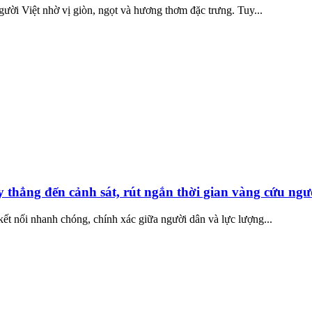
ười Việt nhờ vị giòn, ngọt và hương thơm đặc trưng. Tuy...
 thẳng đến cảnh sát, rút ngắn thời gian vàng cứu ngư
t nối nhanh chóng, chính xác giữa người dân và lực lượng...