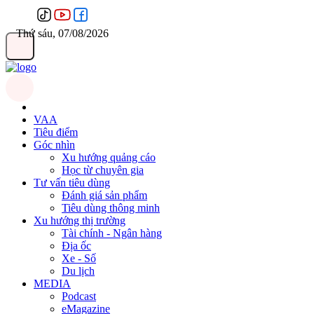
Thứ sáu, 07/08/2026
VAA
Tiêu điểm
Góc nhìn
Xu hướng quảng cáo
Học từ chuyên gia
Tư vấn tiêu dùng
Đánh giá sản phẩm
Tiêu dùng thông minh
Xu hướng thị trường
Tài chính - Ngân hàng
Địa ốc
Xe - Số
Du lịch
MEDIA
Podcast
eMagazine