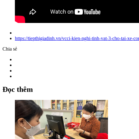
https://tiepthigiadinh.vn/vcci-kien-nghi-tinh-vat-3-cho-tai-xe
Chia sẻ
Đọc thêm