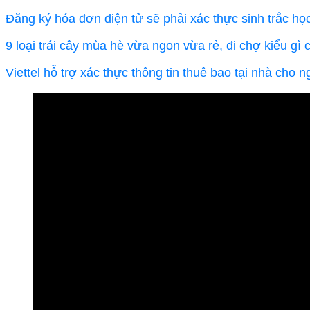
Đăng ký hóa đơn điện tử sẽ phải xác thực sinh trắc họ
9 loại trái cây mùa hè vừa ngon vừa rẻ, đi chợ kiểu gì 
Viettel hỗ trợ xác thực thông tin thuê bao tại nhà cho n