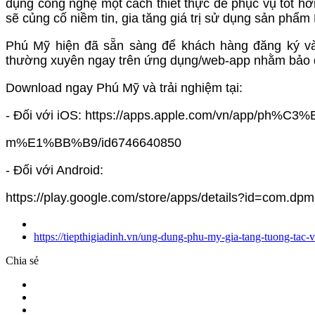
dụng công nghệ một cách thiết thực để phục vụ tốt hơn
sẽ củng cố niềm tin, gia tăng giá trị sử dụng sản ph
Phú Mỹ hiện đã sẵn sàng để khách hàng đăng ký và 
thường xuyên ngay trên ứng dụng/web-app nhằm bảo đ
Download ngay Phú Mỹ và trải nghiệm tại:
- Đối với iOS: https://apps.apple.com/vn/app/ph%C3%
m%E1%BB%B9/id6746640850
- Đối với Android:
https://play.google.com/store/apps/details?id=com.dpm
https://tiepthigiadinh.vn/ung-dung-phu-my-gia-tang-tuong-tac
Chia sẻ