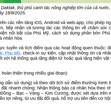
 Daklak, thủ phủ canh tác nông nghiệp lớn của cả nước,
ày 18/8/2025.
rên các nền tảng iOS, Android và web-app, cho phép n
n, tiếp nhận và tương tác các thông tin về chăm sóc c
 kiện nổi bật của Phú Mỹ, cách sử dụng phân bón Phú
cá nhân hóa.
rực tuyến và tích điểm qua các hoạt động quen thuộc: 
K Phú Mỹ
, check-in sự kiện, cập nhật thông tin cá n
t với hệ thống quà tặng điện tử hoặc quà tặng hiện vật 
 hoàn thiện trong nhiều giai đoạn):
 dẫn sử dụng) và theo dõi lịch sử điểm thưởng minh 
 ưu đãi nhanh chóng; Nhận thông báo cá nhân hóa theo n
g: Đồng – Bạc – Vàng – Kim Cương, được xét dựa trên
 lợi riêng, từ ưu đãi đổi quà, hỗ trợ ưu tiên đến cơ hội