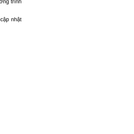
ơng trình
 cập nhật