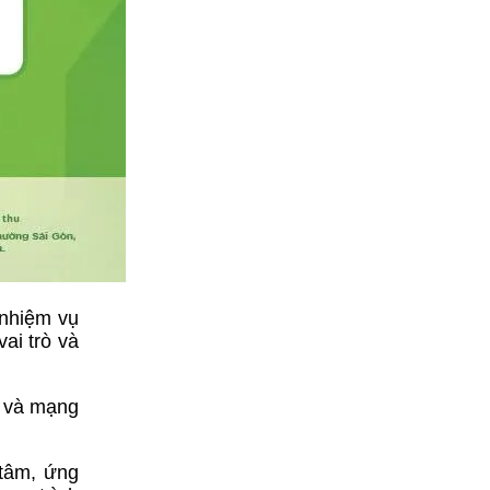
 nhiệm vụ
ai trò và
p và mạng
 tâm, ứng