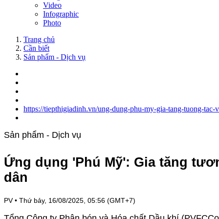
Video
Infographic
Photo
Trang chủ
Cần biết
Sản phẩm - Dịch vụ
https://tiepthigiadinh.vn/ung-dung-phu-my-gia-tang-tuong-tac
Sản phẩm - Dịch vụ
Ứng dụng 'Phú Mỹ': Gia tăng tươ
dân
PV
•
Thứ bảy, 16/08/2025, 05:56 (GMT+7)
Tổng Công ty Phân bón và Hóa chất Dầu khí (PVFCCo