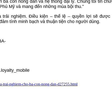
 bà con nông dân và hệ thống đại lý. Chúng tôi tin chư
ẩm Phú Mỹ và mang đến những mùa bội thu.”
trải nghiệm. Điều kiện – thể lệ – quyền lợi sẽ được
ảm tính minh bạch và thuận tiện cho người dùng.
BA-
.loyalty_mobile
-va-trai-nghiem-cho-ba-con-nong-dan-d27255.html