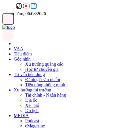
Thứ năm, 06/08/2026
VAA
Tiêu điểm
Góc nhìn
Xu hướng quảng cáo
Học từ chuyên gia
Tư vấn tiêu dùng
Đánh giá sản phẩm
Tiêu dùng thông minh
Xu hướng thị trường
Tài chính - Ngân hàng
Địa ốc
Xe - Số
Du lịch
MEDIA
Podcast
eMagazine