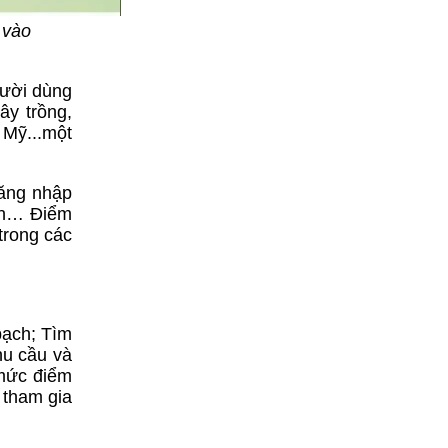
 vào
gười dùng
ây trồng,
 Mỹ...một
đăng nhập
hân… Điểm
trong các
bạch; Tìm
hu cầu và
 mức điểm
 tham gia