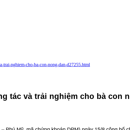
-va-trai-nghiem-cho-ba-con-nong-dan-d27255.html
ng tác và trải nghiệm cho bà con 
 – Phú Mỹ, mã chứng khoán DPM) ngày 15/8 công bố c