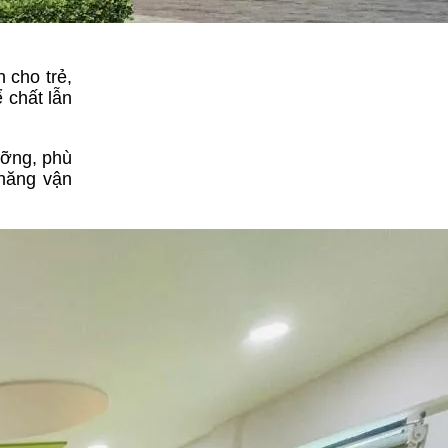
 cho trẻ,
 chất lẫn
ưỡng, phù
 năng vận