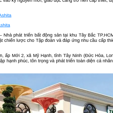
ào kỷ nguyên mới, giáo dục càng trở nên cấp thiết, đặc
Ashita
shita
– Nhà phát triển bất động sản tại khu Tây Bắc TP.HC
t chiến lược cho Tập đoàn và đáp ứng nhu cầu cấp thi
, ấp Mới 2, xã Mỹ Hạnh, tỉnh Tây Ninh (Đức Hòa, Lo
p hạnh phúc, tôn trọng và phát triển toàn diện cá nhâ