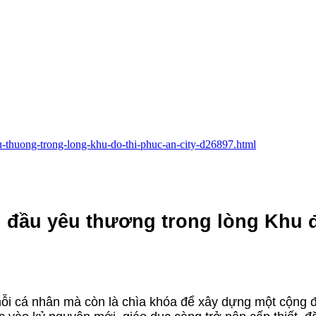
u-thuong-trong-long-khu-do-thi-phuc-an-city-d26897.html
đầu yêu thương trong lòng Khu đ
 mỗi cá nhân mà còn là chìa khóa để xây dựng một cộng 