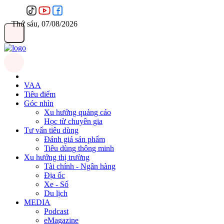
Thứ sáu, 07/08/2026
VAA
Tiêu điểm
Góc nhìn
Xu hướng quảng cáo
Học từ chuyên gia
Tư vấn tiêu dùng
Đánh giá sản phẩm
Tiêu dùng thông minh
Xu hướng thị trường
Tài chính - Ngân hàng
Địa ốc
Xe - Số
Du lịch
MEDIA
Podcast
eMagazine