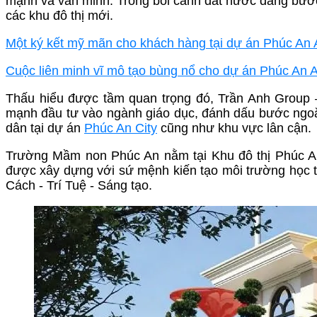
mạnh và văn minh. Trong bối cảnh đất nước đang bước v
các khu đô thị mới.
Một ký kết mỹ mãn cho khách hàng tại dự án Phúc An 
Cuộc liên minh vĩ mô tạo bùng nổ cho dự án Phúc An A
Thấu hiểu được tầm quan trọng đó, Trần Anh Group 
mạnh đầu tư vào ngành giáo dục, đánh dấu bước ngoặ
dân tại dự án
Phúc An City
cũng như khu vực lân cận.
Trường Mầm non Phúc An nằm tại Khu đô thị Phúc An
được xây dựng với sứ mệnh kiến tạo môi trường học tậ
Cách - Trí Tuệ - Sáng tạo.