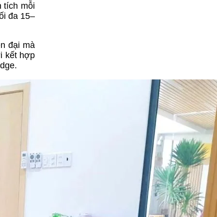
 tích mỗi
ối đa 15–
ện đại mà
i kết hợp
idge.