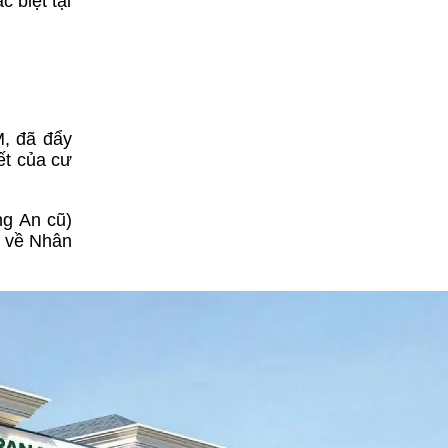
 biệt tại
M, đã đẩy
ết của cư
ng An cũ)
n về Nhân