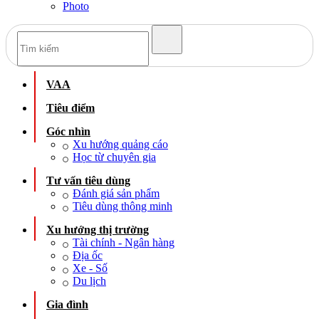
Photo
VAA
Tiêu điểm
Góc nhìn
Xu hướng quảng cáo
Học từ chuyên gia
Tư vấn tiêu dùng
Đánh giá sản phẩm
Tiêu dùng thông minh
Xu hướng thị trường
Tài chính - Ngân hàng
Địa ốc
Xe - Số
Du lịch
Gia đình