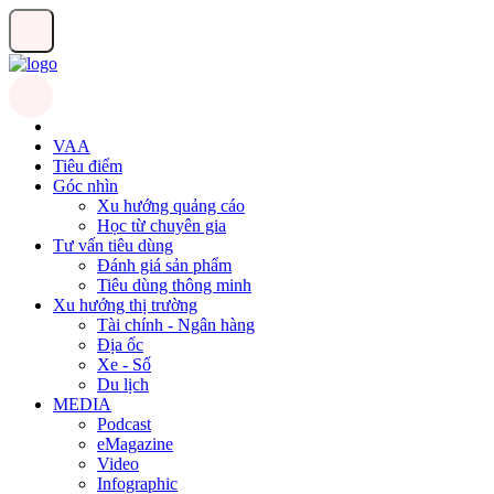
VAA
Tiêu điểm
Góc nhìn
Xu hướng quảng cáo
Học từ chuyên gia
Tư vấn tiêu dùng
Đánh giá sản phẩm
Tiêu dùng thông minh
Xu hướng thị trường
Tài chính - Ngân hàng
Địa ốc
Xe - Số
Du lịch
MEDIA
Podcast
eMagazine
Video
Infographic