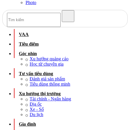
Photo
VAA
Tiêu điểm
Góc nhìn
Xu hướng quảng cáo
Học từ chuyên gia
Tư vấn tiêu dùng
Đánh giá sản phẩm
Tiêu dùng thông minh
Xu hướng thị trường
Tài chính - Ngân hàng
Địa ốc
Xe - Số
Du lịch
Gia đình