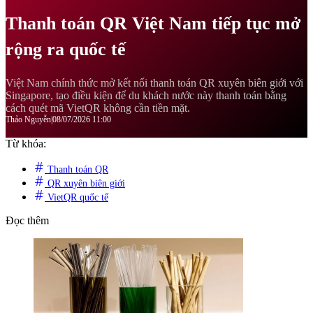
Thanh toán QR Việt Nam tiếp tục mở
rộng ra quốc tế
Việt Nam chính thức mở kết nối thanh toán QR xuyên biên giới với
Singapore, tạo điều kiện để du khách nước này thanh toán bằng
cách quét mã VietQR không cần tiền mặt.
Thảo Nguyễn
|
08/07/2026 11:00
Từ khóa:
Thanh toán QR
QR xuyên biên giới
VietQR quốc tế
Đọc thêm