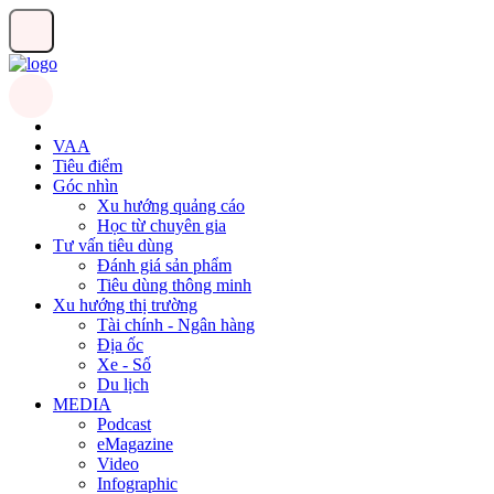
VAA
Tiêu điểm
Góc nhìn
Xu hướng quảng cáo
Học từ chuyên gia
Tư vấn tiêu dùng
Đánh giá sản phẩm
Tiêu dùng thông minh
Xu hướng thị trường
Tài chính - Ngân hàng
Địa ốc
Xe - Số
Du lịch
MEDIA
Podcast
eMagazine
Video
Infographic