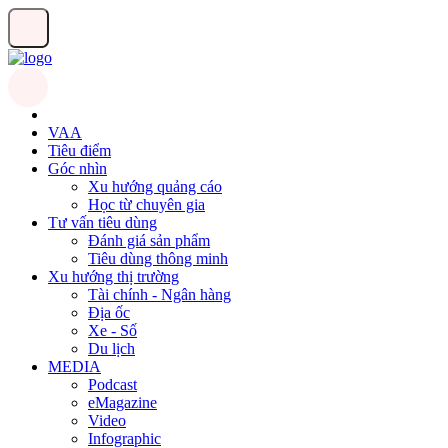
VAA
Tiêu điểm
Góc nhìn
Xu hướng quảng cáo
Học từ chuyên gia
Tư vấn tiêu dùng
Đánh giá sản phẩm
Tiêu dùng thông minh
Xu hướng thị trường
Tài chính - Ngân hàng
Địa ốc
Xe - Số
Du lịch
MEDIA
Podcast
eMagazine
Video
Infographic