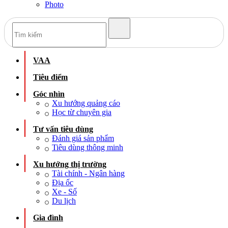
Photo
VAA
Tiêu điểm
Góc nhìn
Xu hướng quảng cáo
Học từ chuyên gia
Tư vấn tiêu dùng
Đánh giá sản phẩm
Tiêu dùng thông minh
Xu hướng thị trường
Tài chính - Ngân hàng
Địa ốc
Xe - Số
Du lịch
Gia đình