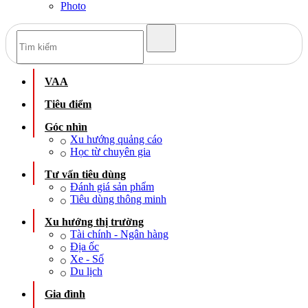
Photo
VAA
Tiêu điểm
Góc nhìn
Xu hướng quảng cáo
Học từ chuyên gia
Tư vấn tiêu dùng
Đánh giá sản phẩm
Tiêu dùng thông minh
Xu hướng thị trường
Tài chính - Ngân hàng
Địa ốc
Xe - Số
Du lịch
Gia đình