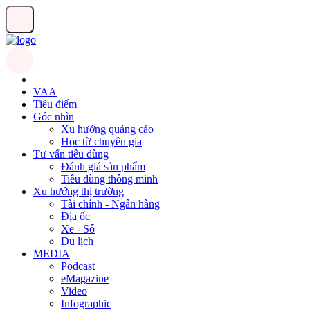
VAA
Tiêu điểm
Góc nhìn
Xu hướng quảng cáo
Học từ chuyên gia
Tư vấn tiêu dùng
Đánh giá sản phẩm
Tiêu dùng thông minh
Xu hướng thị trường
Tài chính - Ngân hàng
Địa ốc
Xe - Số
Du lịch
MEDIA
Podcast
eMagazine
Video
Infographic