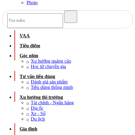
Photo
VAA
Tiêu điểm
Góc nhìn
Xu hướng quảng cáo
Học từ chuyên gia
Tư vấn tiêu dùng
Đánh giá sản phẩm
Tiêu dùng thông minh
Xu hướng thị trường
Tài chính - Ngân hàng
Địa ốc
Xe - Số
Du lịch
Gia đình