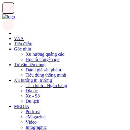
VAA
Tiêu điểm
Góc nhìn
Xu hướng quảng cáo
Học từ chuyên gia
Tư vấn tiêu dùng
Đánh giá sản phẩm
Tiêu dùng thông minh
Xu hướng thị trường
Tài chính - Ngân hàng
Địa ốc
Xe - Số
Du lịch
MEDIA
Podcast
eMagazine
Video
Infographic