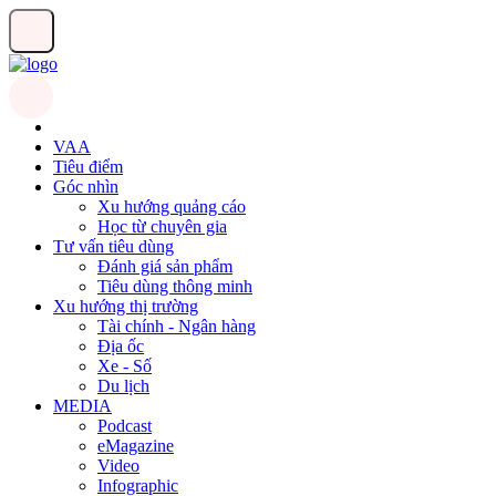
VAA
Tiêu điểm
Góc nhìn
Xu hướng quảng cáo
Học từ chuyên gia
Tư vấn tiêu dùng
Đánh giá sản phẩm
Tiêu dùng thông minh
Xu hướng thị trường
Tài chính - Ngân hàng
Địa ốc
Xe - Số
Du lịch
MEDIA
Podcast
eMagazine
Video
Infographic