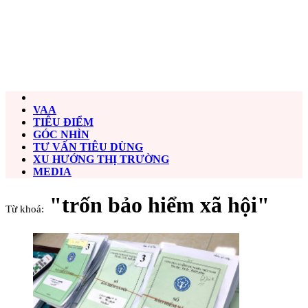
VAA
TIÊU ĐIỂM
GÓC NHÌN
TƯ VẤN TIÊU DÙNG
XU HƯỚNG THỊ TRƯỜNG
MEDIA
"trốn bảo hiểm xã hội"
Từ khoá: