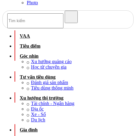
Photo
VAA
Tiêu điểm
Góc nhìn
Xu hướng quảng cáo
Học từ chuyên gia
Tư vấn tiêu dùng
Đánh giá sản phẩm
Tiêu dùng thông minh
Xu hướng thị trường
Tài chính - Ngân hàng
Địa ốc
Xe - Số
Du lịch
Gia đình