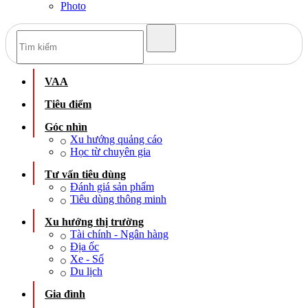
Photo
VAA
Tiêu điểm
Góc nhìn
Xu hướng quảng cáo
Học từ chuyên gia
Tư vấn tiêu dùng
Đánh giá sản phẩm
Tiêu dùng thông minh
Xu hướng thị trường
Tài chính - Ngân hàng
Địa ốc
Xe - Số
Du lịch
Gia đình