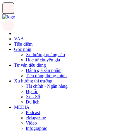
VAA
Tiêu điểm
Góc nhìn
Xu hướng quảng cáo
Học từ chuyên gia
Tư vấn tiêu dùng
Đánh giá sản phẩm
Tiêu dùng thông minh
Xu hướng thị trường
Tài chính - Ngân hàng
Địa ốc
Xe - Số
Du lịch
MEDIA
Podcast
eMagazine
Video
Infographic