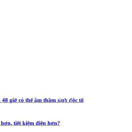
 48 giờ có thể âm thầm sinh độc tố
hơn, tiết kiệm điện hơn?