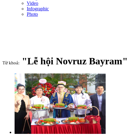
Video
Infographic
Photo
"Lễ hội Novruz Bayram"
Từ khoá: