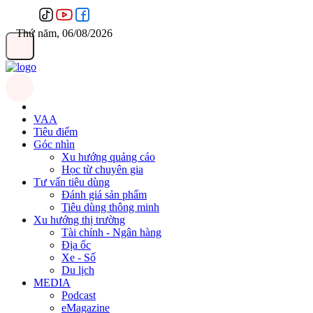
Thứ năm, 06/08/2026
VAA
Tiêu điểm
Góc nhìn
Xu hướng quảng cáo
Học từ chuyên gia
Tư vấn tiêu dùng
Đánh giá sản phẩm
Tiêu dùng thông minh
Xu hướng thị trường
Tài chính - Ngân hàng
Địa ốc
Xe - Số
Du lịch
MEDIA
Podcast
eMagazine