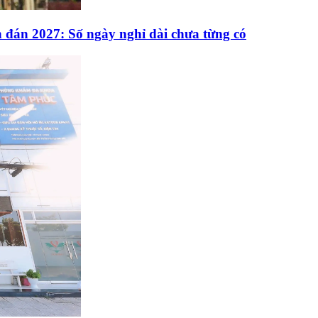
 đán 2027: Số ngày nghỉ dài chưa từng có