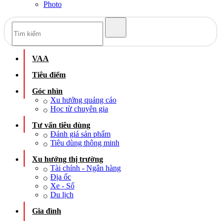
Photo
VAA
Tiêu điểm
Góc nhìn
Xu hướng quảng cáo
Học từ chuyên gia
Tư vấn tiêu dùng
Đánh giá sản phẩm
Tiêu dùng thông minh
Xu hướng thị trường
Tài chính - Ngân hàng
Địa ốc
Xe - Số
Du lịch
Gia đình