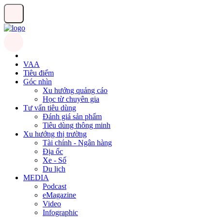
VAA
Tiêu điểm
Góc nhìn
Xu hướng quảng cáo
Học từ chuyên gia
Tư vấn tiêu dùng
Đánh giá sản phẩm
Tiêu dùng thông minh
Xu hướng thị trường
Tài chính - Ngân hàng
Địa ốc
Xe - Số
Du lịch
MEDIA
Podcast
eMagazine
Video
Infographic