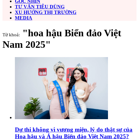
GÓC NHÌN
TƯ VẤN TIÊU DÙNG
XU HƯỚNG THỊ TRƯỜNG
MEDIA
"hoa hậu Biển đảo Việt
Từ khoá:
Nam 2025"
Dự thi không vì vương miện, lý do thật sự của
Hoa hậu và Á hậu Biển đảo Việt Nam 2025?