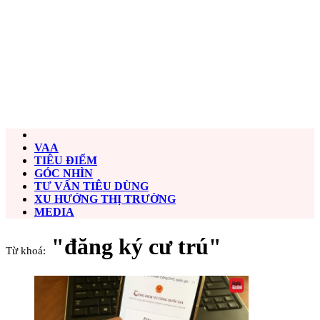
VAA
TIÊU ĐIỂM
GÓC NHÌN
TƯ VẤN TIÊU DÙNG
XU HƯỚNG THỊ TRƯỜNG
MEDIA
"đăng ký cư trú"
Từ khoá: