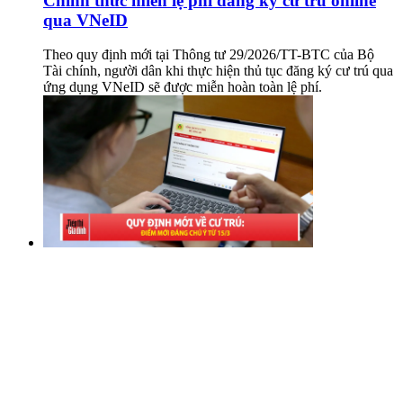
Chính thức miễn lệ phí đăng ký cư trú online
qua VNeID
Theo quy định mới tại Thông tư 29/2026/TT-BTC của Bộ
Tài chính, người dân khi thực hiện thủ tục đăng ký cư trú qua
ứng dụng VNeID sẽ được miễn hoàn toàn lệ phí.
Giảm thủ tục rườm rà, tăng minh bạch trong
quản lý cư trú từ 15/3
Từ ngày 15/3, quy định mới về đăng ký cư trú có hiệu lực với
nhiều điểm điều chỉnh đáng chú ý, liên quan đến thủ tục cho
người chưa thành niên và xóa đăng ký thường trú.