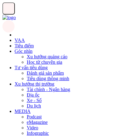
VAA
Tiêu điểm
Góc nhìn
Xu hướng quảng cáo
Học từ chuyên gia
Tư vấn tiêu dùng
Đánh giá sản phẩm
Tiêu dùng thông minh
Xu hướng thị trường
Tài chính - Ngân hàng
Địa ốc
Xe - Số
Du lịch
MEDIA
Podcast
eMagazine
Video
Infographic