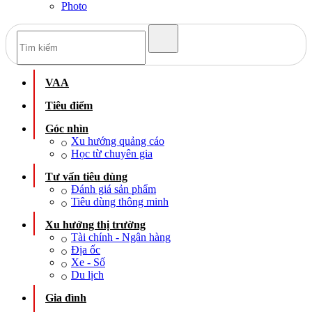
Photo
VAA
Tiêu điểm
Góc nhìn
Xu hướng quảng cáo
Học từ chuyên gia
Tư vấn tiêu dùng
Đánh giá sản phẩm
Tiêu dùng thông minh
Xu hướng thị trường
Tài chính - Ngân hàng
Địa ốc
Xe - Số
Du lịch
Gia đình