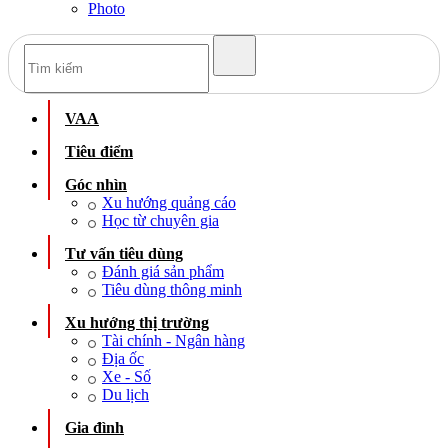
Photo
VAA
Tiêu điểm
Góc nhìn
Xu hướng quảng cáo
Học từ chuyên gia
Tư vấn tiêu dùng
Đánh giá sản phẩm
Tiêu dùng thông minh
Xu hướng thị trường
Tài chính - Ngân hàng
Địa ốc
Xe - Số
Du lịch
Gia đình