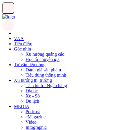
VAA
Tiêu điểm
Góc nhìn
Xu hướng quảng cáo
Học từ chuyên gia
Tư vấn tiêu dùng
Đánh giá sản phẩm
Tiêu dùng thông minh
Xu hướng thị trường
Tài chính - Ngân hàng
Địa ốc
Xe - Số
Du lịch
MEDIA
Podcast
eMagazine
Video
Infographic