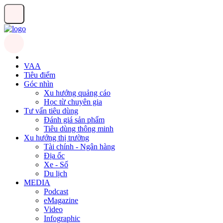
VAA
Tiêu điểm
Góc nhìn
Xu hướng quảng cáo
Học từ chuyên gia
Tư vấn tiêu dùng
Đánh giá sản phẩm
Tiêu dùng thông minh
Xu hướng thị trường
Tài chính - Ngân hàng
Địa ốc
Xe - Số
Du lịch
MEDIA
Podcast
eMagazine
Video
Infographic