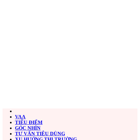
VAA
TIÊU ĐIỂM
GÓC NHÌN
TƯ VẤN TIÊU DÙNG
XU HƯỚNG THỊ TRƯỜNG