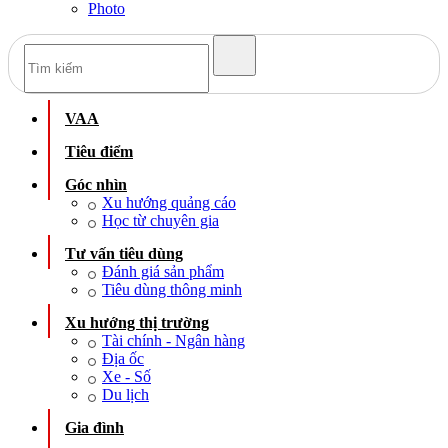
Photo
VAA
Tiêu điểm
Góc nhìn
Xu hướng quảng cáo
Học từ chuyên gia
Tư vấn tiêu dùng
Đánh giá sản phẩm
Tiêu dùng thông minh
Xu hướng thị trường
Tài chính - Ngân hàng
Địa ốc
Xe - Số
Du lịch
Gia đình