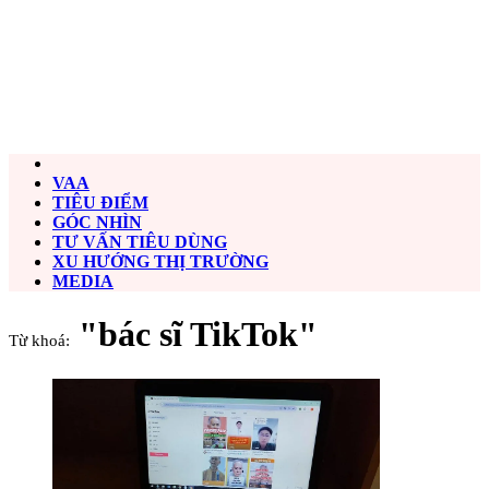
VAA
TIÊU ĐIỂM
GÓC NHÌN
TƯ VẤN TIÊU DÙNG
XU HƯỚNG THỊ TRƯỜNG
MEDIA
"bác sĩ TikTok"
Từ khoá: