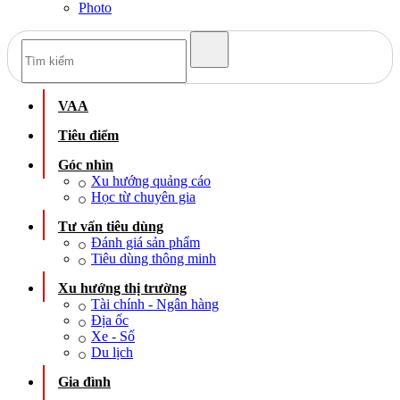
Photo
VAA
Tiêu điểm
Góc nhìn
Xu hướng quảng cáo
Học từ chuyên gia
Tư vấn tiêu dùng
Đánh giá sản phẩm
Tiêu dùng thông minh
Xu hướng thị trường
Tài chính - Ngân hàng
Địa ốc
Xe - Số
Du lịch
Gia đình