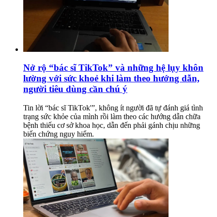
Nở rộ “bác sĩ TikTok” và những hệ lụy khôn
lường với sức khoẻ khi làm theo hướng dẫn,
người tiêu dùng cần chú ý
Tin lời “bác sĩ TikTok'”, không ít người đã tự đánh giá tình
trạng sức khỏe của mình rồi làm theo các hướng dẫn chữa
bệnh thiếu cơ sở khoa học, dẫn đến phải gánh chịu những
biến chứng nguy hiểm.