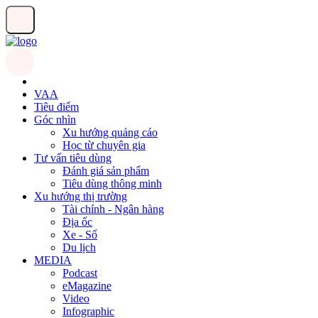
VAA
Tiêu điểm
Góc nhìn
Xu hướng quảng cáo
Học từ chuyên gia
Tư vấn tiêu dùng
Đánh giá sản phẩm
Tiêu dùng thông minh
Xu hướng thị trường
Tài chính - Ngân hàng
Địa ốc
Xe - Số
Du lịch
MEDIA
Podcast
eMagazine
Video
Infographic