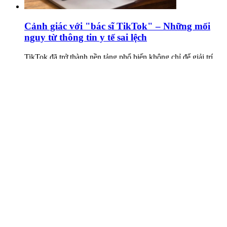
Cảnh giác với "bác sĩ TikTok" – Những mối
nguy từ thông tin y tế sai lệch
TikTok đã trở thành nền tảng phổ biến không chỉ để giải trí
mà còn để chia sẻ kiến thức. Nhiều “bác sĩ TikTok” liên tục
đưa ra lời khuyên y tế thiếu căn cứ, thậm chí gây nguy hiểm
cho người xem.
Xem thêm
Xem bảng giá