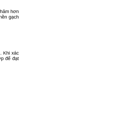
 thảm hơn
 nền gạch
. Khi xác
ợp để đạt