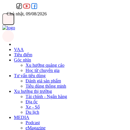
Chủ nhật, 09/08/2026
VAA
Tiêu điểm
Góc nhìn
Xu hướng quảng cáo
Học từ chuyên gia
Tư vấn tiêu dùng
Đánh giá sản phẩm
Tiêu dùng thông minh
Xu hướng thị trường
Tài chính - Ngân hàng
Địa ốc
Xe - Số
Du lịch
MEDIA
Podcast
eMagazine