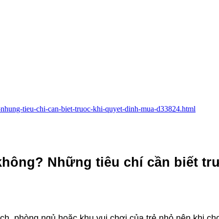
g-nhung-tieu-chi-can-biet-truoc-khi-quyet-dinh-mua-d33824.html
không? Những tiêu chí cần biết tr
ch, phòng ngủ hoặc khu vui chơi của trẻ nhỏ nên khi ch