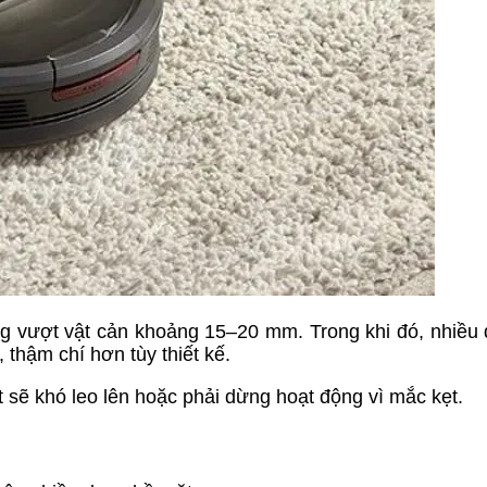
g vượt vật cản khoảng 15–20 mm. Trong khi đó, nhiều
thậm chí hơn tùy thiết kế.
 sẽ khó leo lên hoặc phải dừng hoạt động vì mắc kẹt.