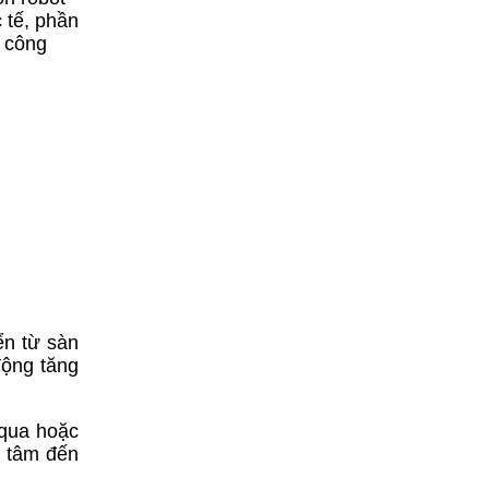
 tế, phần
à công
ển từ sàn
động tăng
 qua hoặc
n tâm đến