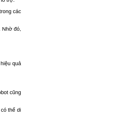
hỗ trợ.
trong các
. Nhờ đó,
 hiệu quả
obot cũng
có thể di