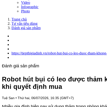
Video
Infographic
Photo
Trang chủ
Tư vấn tiêu dùng
Đánh giá sản phẩm
https://tiepthigiadinh.vn/robot-hut-bui-co-leo-duoc-tham-khon
Đánh giá sản phẩm
Robot hút bụi có leo được thảm 
khi quyết định mua
Tuệ San
•
Thứ hai, 06/07/2026, 16:35 (GMT+7)
Nhiều gia đình hiện nay sử dụng thảm trong phòng khá