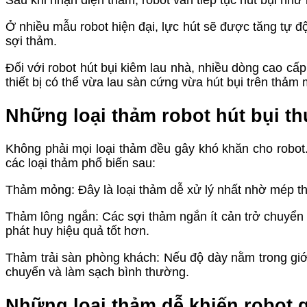
Sau khi nhận diện thảm, robot vẫn tiếp tục hút bụi nh
Ở nhiều mẫu robot hiện đại, lực hút sẽ được tăng tự đ
sợi thảm.
Đối với robot hút bụi kiêm lau nhà, nhiều dòng cao cấ
thiết bị có thể vừa lau sàn cứng vừa hút bụi trên thả
Những loại thảm robot hút bụi th
Không phải mọi loại thảm đều gây khó khăn cho robot. 
các loại thảm phổ biến sau:
Thảm mỏng: Đây là loại thảm dễ xử lý nhất nhờ mép thấ
Thảm lông ngắn: Các sợi thảm ngắn ít cản trở chuyển 
phát huy hiệu quả tốt hơn.
Thảm trải sàn phòng khách: Nếu độ dày nằm trong giới
chuyển và làm sạch bình thường.
Những loại thảm dễ khiến robot 