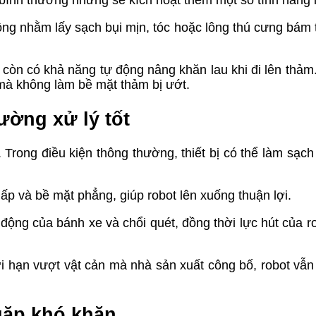
ư bình thường nhưng sẽ kích hoạt thêm một số tính năng 
ộng nhằm lấy sạch bụi mịn, tóc hoặc lông thú cưng bám 
p còn có khả năng tự động nâng khăn lau khi đi lên thảm
m mà không làm bề mặt thảm bị ướt.
ường xử lý tốt
Trong điều kiện thông thường, thiết bị có thể làm sạch
p và bề mặt phẳng, giúp robot lên xuống thuận lợi.
động của bánh xe và chổi quét, đồng thời lực hút của r
 hạn vượt vật cản mà nhà sản xuất công bố, robot vẫn 
gặp khó khăn