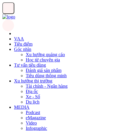
VAA
Tiêu điểm
Góc nhìn
Xu hướng quảng cáo
Học từ chuyên gia
Tư vấn tiêu dùng
Đánh giá sản phẩm
Tiêu dùng thông minh
Xu hướng thị trường
Tài chính - Ngân hàng
Địa ốc
Xe - Số
Du lịch
MEDIA
Podcast
eMagazine
Video
Infographic