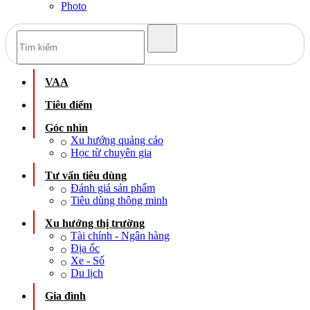
Photo
VAA
Tiêu điểm
Góc nhìn
Xu hướng quảng cáo
Học từ chuyên gia
Tư vấn tiêu dùng
Đánh giá sản phẩm
Tiêu dùng thông minh
Xu hướng thị trường
Tài chính - Ngân hàng
Địa ốc
Xe - Số
Du lịch
Gia đình