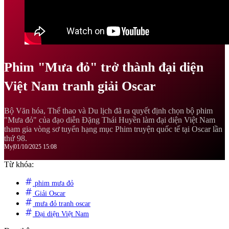
Phim "Mưa đỏ" trở thành đại diện
Việt Nam tranh giải Oscar
Bộ Văn hóa, Thể thao và Du lịch đã ra quyết định chọn bộ phim
"Mưa đỏ" của đạo diễn Đặng Thái Huyền làm đại diện Việt Nam
tham gia vòng sơ tuyển hạng mục Phim truyện quốc tế tại Oscar lần
thứ 98.
My
|
01/10/2025 15:08
Từ khóa:
phim mưa đỏ
Giải Oscar
mưa đỏ tranh oscar
Đại diện Việt Nam