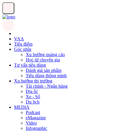
VAA
Tiêu điểm
Góc nhìn
Xu hướng quảng cáo
Học từ chuyên gia
Tư vấn tiêu dùng
Đánh giá sản phẩm
Tiêu dùng thông minh
Xu hướng thị trường
Tài chính - Ngân hàng
Địa ốc
Xe - Số
Du lịch
MEDIA
Podcast
eMagazine
Video
Infographic