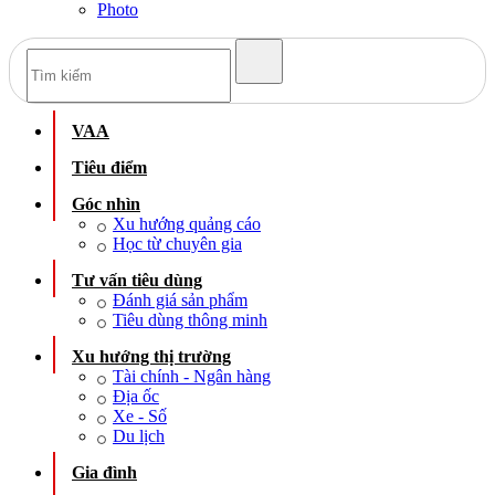
Photo
VAA
Tiêu điểm
Góc nhìn
Xu hướng quảng cáo
Học từ chuyên gia
Tư vấn tiêu dùng
Đánh giá sản phẩm
Tiêu dùng thông minh
Xu hướng thị trường
Tài chính - Ngân hàng
Địa ốc
Xe - Số
Du lịch
Gia đình