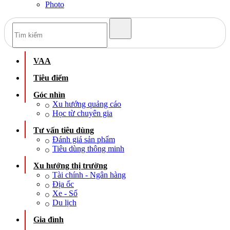
Photo
VAA
Tiêu điểm
Góc nhìn
Xu hướng quảng cáo
Học từ chuyên gia
Tư vấn tiêu dùng
Đánh giá sản phẩm
Tiêu dùng thông minh
Xu hướng thị trường
Tài chính - Ngân hàng
Địa ốc
Xe - Số
Du lịch
Gia đình