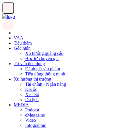
VAA
Tiêu điểm
Góc nhìn
Xu hướng quảng cáo
Học từ chuyên gia
Tư vấn tiêu dùng
Đánh giá sản phẩm
Tiêu dùng thông minh
Xu hướng thị trường
Tài chính - Ngân hàng
Địa ốc
Xe - Số
Du lịch
MEDIA
Podcast
eMagazine
Video
Infographic