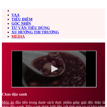
VAA
TIÊU ĐIỂM
GÓC NHÌN
TƯ VẤN TIÊU DÙNG
XU HƯỚNG THỊ TRƯỜNG
MEDIA
Cháo đậu xanh
Món ăn
đầu tiên trong danh sách thực phẩm giúp giải độc thận là
cháo đậu xanh. Đậu xanh được biết đến với tính mát và có khả năng