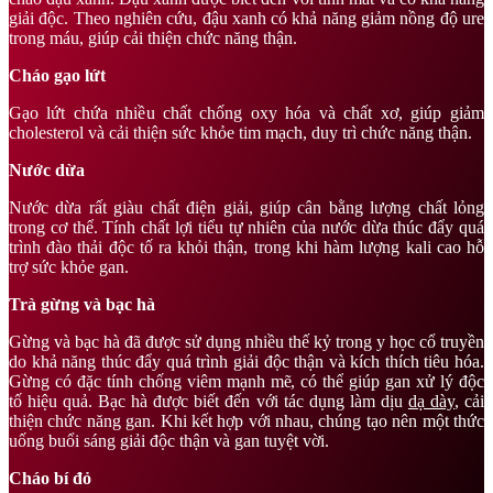
giải độc. Theo nghiên cứu, đậu xanh có khả năng giảm nồng độ ure
trong máu, giúp cải thiện chức năng thận.
Cháo gạo lứt
Gạo lứt chứa nhiều chất chống oxy hóa và chất xơ, giúp giảm
cholesterol và cải thiện sức khỏe tim mạch, duy trì chức năng thận.
Nước dừa
Nước dừa rất giàu chất điện giải, giúp cân bằng lượng chất lỏng
trong cơ thể. Tính chất lợi tiểu tự nhiên của nước dừa thúc đẩy quá
trình đào thải độc tố ra khỏi thận, trong khi hàm lượng kali cao hỗ
trợ sức khỏe gan.
Trà gừng và bạc hà
Gừng và bạc hà đã được sử dụng nhiều thế kỷ trong y học cổ truyền
do khả năng thúc đẩy quá trình giải độc thận và kích thích tiêu hóa.
Gừng có đặc tính chống viêm mạnh mẽ, có thể giúp gan xử lý độc
tố hiệu quả. Bạc hà được biết đến với tác dụng làm dịu
dạ dày
, cải
thiện chức năng gan. Khi kết hợp với nhau, chúng tạo nên một thức
uống buổi sáng giải độc thận và gan tuyệt vời.
Cháo bí đỏ