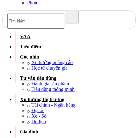
Photo
VAA
Tiêu điểm
Góc nhìn
Xu hướng quảng cáo
Học từ chuyên gia
Tư vấn tiêu dùng
Đánh giá sản phẩm
Tiêu dùng thông minh
Xu hướng thị trường
Tài chính - Ngân hàng
Địa ốc
Xe - Số
Du lịch
Gia đình