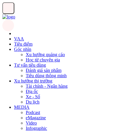
VAA
Tiêu điểm
Góc nhìn
Xu hướng quảng cáo
Học từ chuyên gia
Tư vấn tiêu dùng
Đánh giá sản phẩm
Tiêu dùng thông minh
Xu hướng thị trường
Tài chính - Ngân hàng
Địa ốc
Xe - Số
Du lịch
MEDIA
Podcast
eMagazine
Video
Infographic