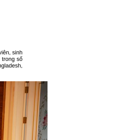
iên, sinh
 trong số
ngladesh,