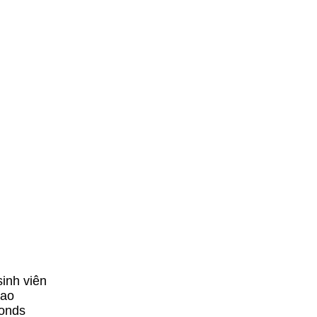
sinh viên
rao
monds