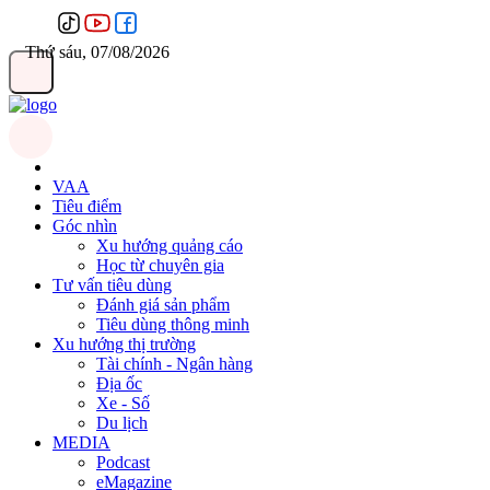
Thứ sáu, 07/08/2026
VAA
Tiêu điểm
Góc nhìn
Xu hướng quảng cáo
Học từ chuyên gia
Tư vấn tiêu dùng
Đánh giá sản phẩm
Tiêu dùng thông minh
Xu hướng thị trường
Tài chính - Ngân hàng
Địa ốc
Xe - Số
Du lịch
MEDIA
Podcast
eMagazine