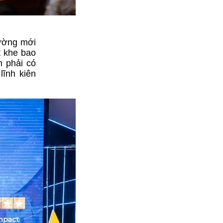
đường mới
t khe bao
n phải có
lĩnh kiên