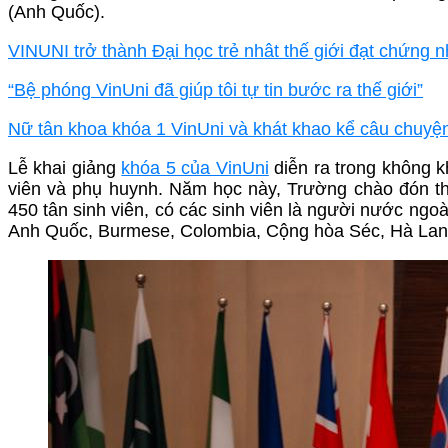
(Anh Quốc).
VINUNI trở thành Đại học trẻ nhât thế giới đạt chứng 
“Bệ phóng VinUni đã giúp tôi tự tin bước ra thế giới”
Nữ tân khoa khóa 1 VinUni và khát khao kể câu chuyện
Lễ khai giảng
khóa 5 của VinUni
diễn ra trong không kh
viên và phụ huynh. Năm học này, Trường chào đón thê
450 tân sinh viên, có các sinh viên là người nước ng
Anh Quốc, Burmese, Colombia, Cộng hòa Séc, Hà Lan, 