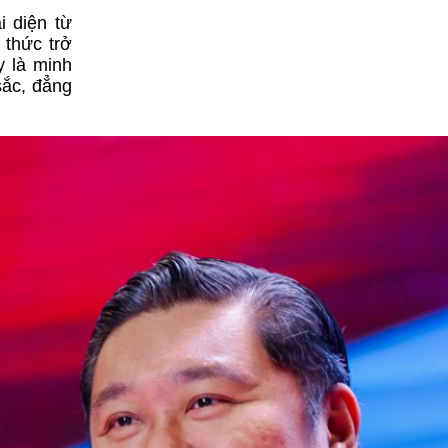
 diện từ
 thức trở
y là minh
sắc, đẳng