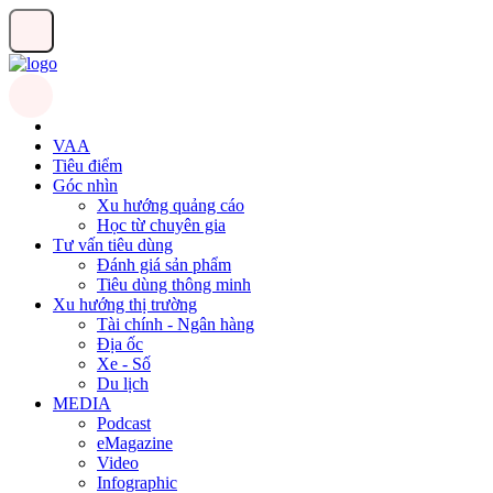
VAA
Tiêu điểm
Góc nhìn
Xu hướng quảng cáo
Học từ chuyên gia
Tư vấn tiêu dùng
Đánh giá sản phẩm
Tiêu dùng thông minh
Xu hướng thị trường
Tài chính - Ngân hàng
Địa ốc
Xe - Số
Du lịch
MEDIA
Podcast
eMagazine
Video
Infographic