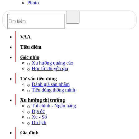
Photo
VAA
Tiêu điểm
Góc nhìn
Xu hướng quảng cáo
Học từ chuyên gia
Tư vấn tiêu dùng
Đánh giá sản phẩm
Tiêu dùng thông minh
Xu hướng thị trường
Tài chính - Ngân hàng
Địa ốc
Xe - Số
Du lịch
Gia đình