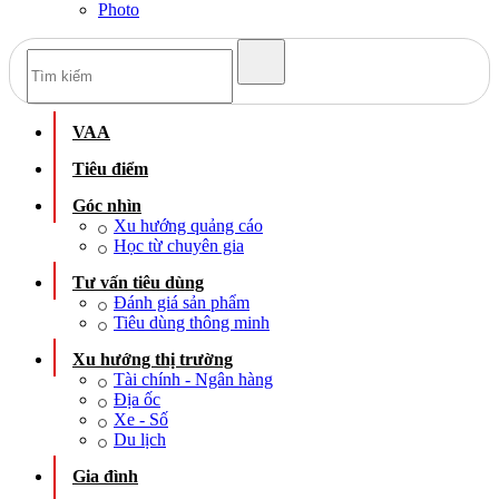
Photo
VAA
Tiêu điểm
Góc nhìn
Xu hướng quảng cáo
Học từ chuyên gia
Tư vấn tiêu dùng
Đánh giá sản phẩm
Tiêu dùng thông minh
Xu hướng thị trường
Tài chính - Ngân hàng
Địa ốc
Xe - Số
Du lịch
Gia đình