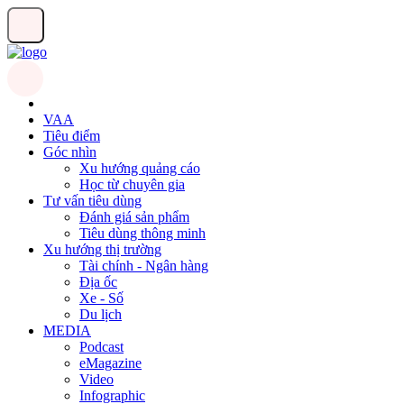
VAA
Tiêu điểm
Góc nhìn
Xu hướng quảng cáo
Học từ chuyên gia
Tư vấn tiêu dùng
Đánh giá sản phẩm
Tiêu dùng thông minh
Xu hướng thị trường
Tài chính - Ngân hàng
Địa ốc
Xe - Số
Du lịch
MEDIA
Podcast
eMagazine
Video
Infographic