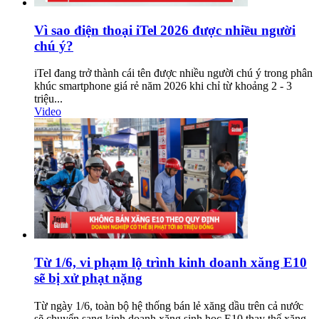
Vì sao điện thoại iTel 2026 được nhiều người
chú ý?
iTel đang trở thành cái tên được nhiều người chú ý trong phân
khúc smartphone giá rẻ năm 2026 khi chỉ từ khoảng 2 - 3
triệu...
Video
Từ 1/6, vi phạm lộ trình kinh doanh xăng E10
sẽ bị xử phạt nặng
Từ ngày 1/6, toàn bộ hệ thống bán lẻ xăng dầu trên cả nước
sẽ chuyển sang kinh doanh xăng sinh học E10 thay thế xăng