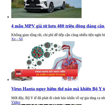
4 mẫu MPV giá từ hơn 480 triệu đồng đáng cân
Không gian rộng rãi, chi phí dễ tiếp cận cùng nhiều tiện nghi h
Xe - Số
Virus Hanta nguy hiểm thế nào mà khiến Bộ Y t
Mới đây, Bộ Y tế đã phát đi cảnh báo khẩn về sự gia tăng ca nh
Video