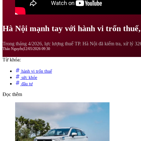
Hà Nội mạnh tay với hành vi trốn thuế,
Trong tháng 4/2026, lực lượng thuế TP. Hà Nội đã kiểm tra, xử lý 326
Thảo Nguyễn
|
12/05/2026 09:30
Từ khóa:
hành vi trốn thuế
sức khỏe
đâu tư
Đọc thêm