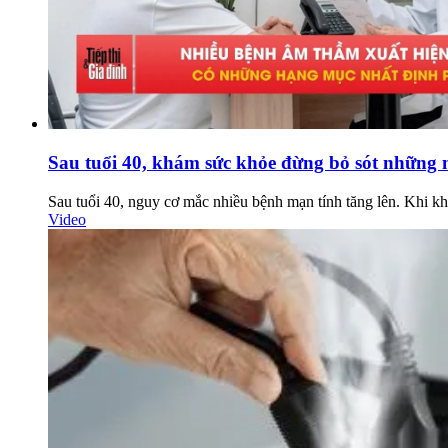
Sau tuổi 40, khám sức khỏe đừng bỏ sót những
Sau tuổi 40, nguy cơ mắc nhiều bệnh mạn tính tăng lên. Khi k
Video