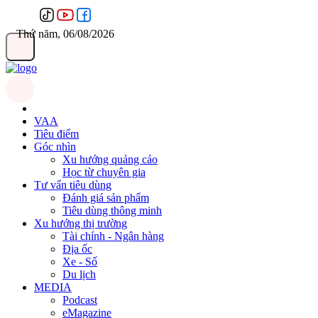
Thứ năm, 06/08/2026
VAA
Tiêu điểm
Góc nhìn
Xu hướng quảng cáo
Học từ chuyên gia
Tư vấn tiêu dùng
Đánh giá sản phẩm
Tiêu dùng thông minh
Xu hướng thị trường
Tài chính - Ngân hàng
Địa ốc
Xe - Số
Du lịch
MEDIA
Podcast
eMagazine