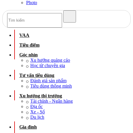
Photo
VAA
Tiêu điểm
Góc nhìn
Xu hướng quảng cáo
Học từ chuyên gia
Tư vấn tiêu dùng
Đánh giá sản phẩm
Tiêu dùng thông minh
Xu hướng thị trường
Tài chính - Ngân hàng
Địa ốc
Xe - Số
Du lịch
Gia đình