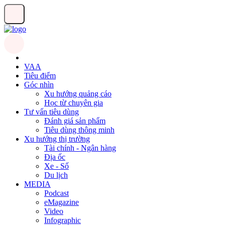
VAA
Tiêu điểm
Góc nhìn
Xu hướng quảng cáo
Học từ chuyên gia
Tư vấn tiêu dùng
Đánh giá sản phẩm
Tiêu dùng thông minh
Xu hướng thị trường
Tài chính - Ngân hàng
Địa ốc
Xe - Số
Du lịch
MEDIA
Podcast
eMagazine
Video
Infographic