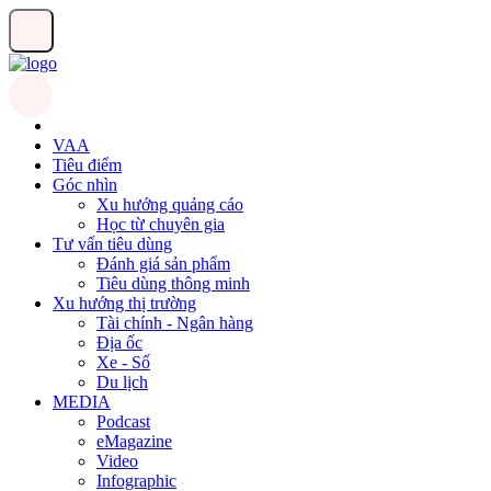
VAA
Tiêu điểm
Góc nhìn
Xu hướng quảng cáo
Học từ chuyên gia
Tư vấn tiêu dùng
Đánh giá sản phẩm
Tiêu dùng thông minh
Xu hướng thị trường
Tài chính - Ngân hàng
Địa ốc
Xe - Số
Du lịch
MEDIA
Podcast
eMagazine
Video
Infographic