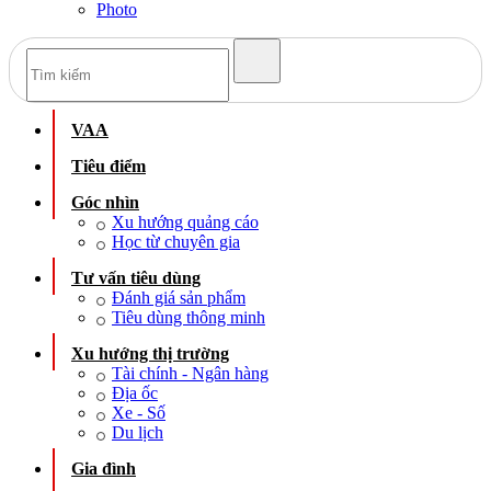
Photo
VAA
Tiêu điểm
Góc nhìn
Xu hướng quảng cáo
Học từ chuyên gia
Tư vấn tiêu dùng
Đánh giá sản phẩm
Tiêu dùng thông minh
Xu hướng thị trường
Tài chính - Ngân hàng
Địa ốc
Xe - Số
Du lịch
Gia đình