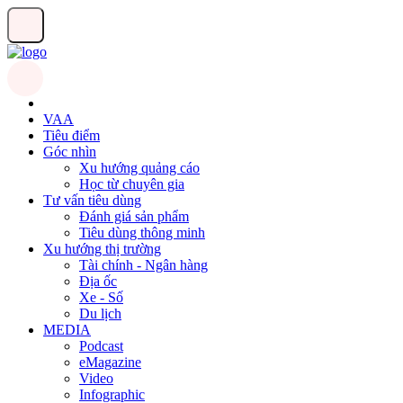
VAA
Tiêu điểm
Góc nhìn
Xu hướng quảng cáo
Học từ chuyên gia
Tư vấn tiêu dùng
Đánh giá sản phẩm
Tiêu dùng thông minh
Xu hướng thị trường
Tài chính - Ngân hàng
Địa ốc
Xe - Số
Du lịch
MEDIA
Podcast
eMagazine
Video
Infographic