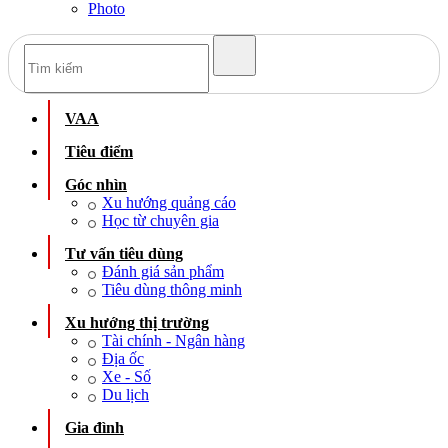
Photo
VAA
Tiêu điểm
Góc nhìn
Xu hướng quảng cáo
Học từ chuyên gia
Tư vấn tiêu dùng
Đánh giá sản phẩm
Tiêu dùng thông minh
Xu hướng thị trường
Tài chính - Ngân hàng
Địa ốc
Xe - Số
Du lịch
Gia đình