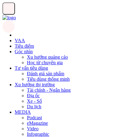
VAA
Tiêu điểm
Góc nhìn
Xu hướng quảng cáo
Học từ chuyên gia
Tư vấn tiêu dùng
Đánh giá sản phẩm
Tiêu dùng thông minh
Xu hướng thị trường
Tài chính - Ngân hàng
Địa ốc
Xe - Số
Du lịch
MEDIA
Podcast
eMagazine
Video
Infographic