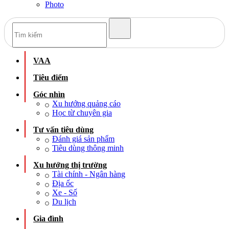
Photo
VAA
Tiêu điểm
Góc nhìn
Xu hướng quảng cáo
Học từ chuyên gia
Tư vấn tiêu dùng
Đánh giá sản phẩm
Tiêu dùng thông minh
Xu hướng thị trường
Tài chính - Ngân hàng
Địa ốc
Xe - Số
Du lịch
Gia đình