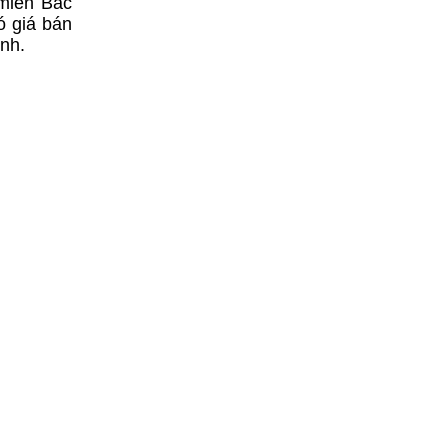
 miền Bắc
ó giá bán
ình.