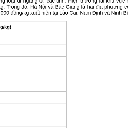
g loạt đi ngang tại các tỉnh. Hiện thương lái khu vực
g. Trong đó, Hà Nội và Bắc Giang là hai địa phương c
000 đồng/kg xuất hiện tại Lào Cai, Nam Định và Ninh B
ng/kg)