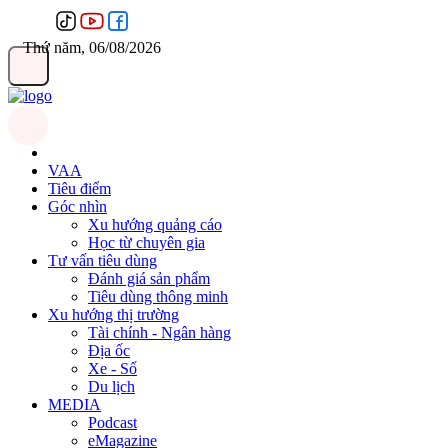
Thứ năm, 06/08/2026
VAA
Tiêu điểm
Góc nhìn
Xu hướng quảng cáo
Học từ chuyên gia
Tư vấn tiêu dùng
Đánh giá sản phẩm
Tiêu dùng thông minh
Xu hướng thị trường
Tài chính - Ngân hàng
Địa ốc
Xe - Số
Du lịch
MEDIA
Podcast
eMagazine