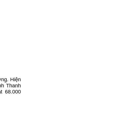
ờng. Hiện
ỉnh Thanh
t 68.000