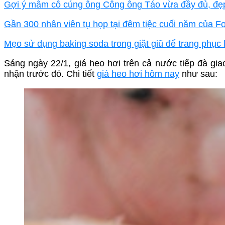
Gợi ý mâm cỗ cúng ông Công ông Táo vừa đầy đủ, đẹp
Gần 300 nhân viên tụ họp tại đêm tiệc cuối năm của 
Mẹo sử dụng baking soda trong giặt giũ để trang phục
Sáng ngày 22/1, giá heo hơi trên cả nước tiếp đà gi
nhận trước đó. Chi tiết
giá heo hơi hôm nay​
như sau: