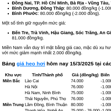
Đồng Nai, TP. Hồ Chí Minh, Bà Rịa - Vũng Tàu,
Bình Dương, Đồng Tháp
: 80.000 đồng/kg (-1.00
Bình Phước
: 80.000 đồng/kg (-2.000 đồng).
Một số tỉnh giữ nguyên mức giá:
Bến Tre, Trà Vinh, Hậu Giang, Sóc Trăng, An G
81.000 đồng/kg.
Miền Nam vẫn duy trì mặt bằng giá cao, mặc dù xu hướ
với mức giảm mạnh nhất 2.000 đồng/kg.
Bảng
giá heo hơi
hôm nay 15/3/2025 tại các
Khu vực
Tỉnh/Thành phố
Giá (đồng/kg)
Biến
Miền Bắc
Lào Cai
74.000
-1.00
Hà Nội
76.000
-1.00
Hà Nam, Ninh Bình
75.000
-1.00
Thái Nguyên, Phú Thọ
76.000
-1.00
Miền Trung
Lâm Đồng, Bình Thuận
80.000
-1.00
Thanh Hóa, Nghệ An
75.000 - 76.000
-1.00