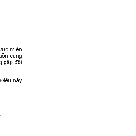
 vực miền
guồn cung
g gấp đôi
 Điều này
.