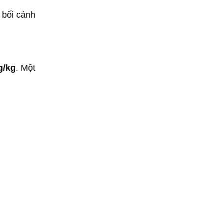
 bối cảnh
g/kg
. Một