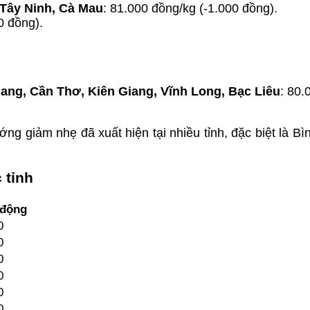
 Tây Ninh, Cà Mau
: 81.000 đồng/kg (-1.000 đồng).
0 đồng).
iang, Cần Thơ, Kiên Giang, Vĩnh Long, Bạc Liêu
: 80.
ng giảm nhẹ đã xuất hiện tại nhiều tỉnh, đặc biệt là B
 tỉnh
 động
0
0
0
0
0
0