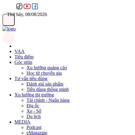
Thứ bảy, 08/08/2026
VAA
Tiêu điểm
Góc nhìn
Xu hướng quảng cáo
Học từ chuyên gia
Tư vấn tiêu dùng
Đánh giá sản phẩm
Tiêu dùng thông minh
Xu hướng thị trường
Tài chính - Ngân hàng
Địa ốc
Xe - Số
Du lịch
MEDIA
Podcast
eMagazine