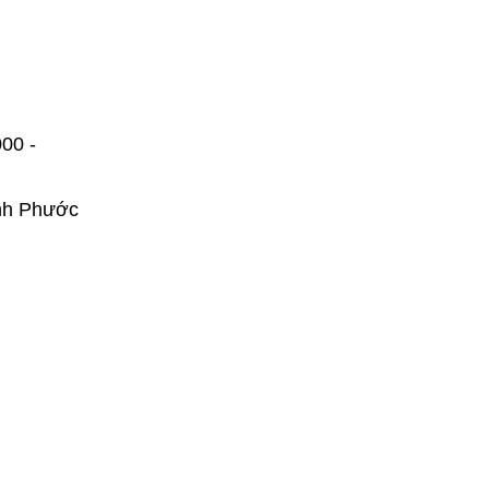
000 -
ình Phước