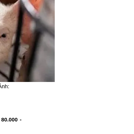
Ảnh:
ừ
80.000 -