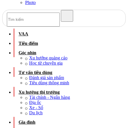
Photo
VAA
Tiêu điểm
Góc nhìn
Xu hướng quảng cáo
Học từ chuyên gia
Tư vấn tiêu dùng
Đánh giá sản phẩm
Tiêu dùng thông minh
Xu hướng thị trường
Tài chính - Ngân hàng
Địa ốc
Xe - Số
Du lịch
Gia đình