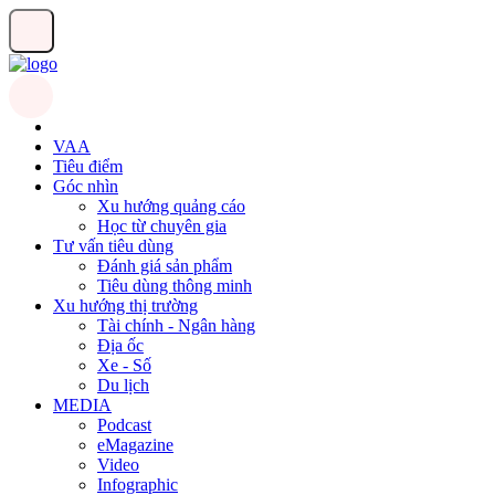
VAA
Tiêu điểm
Góc nhìn
Xu hướng quảng cáo
Học từ chuyên gia
Tư vấn tiêu dùng
Đánh giá sản phẩm
Tiêu dùng thông minh
Xu hướng thị trường
Tài chính - Ngân hàng
Địa ốc
Xe - Số
Du lịch
MEDIA
Podcast
eMagazine
Video
Infographic