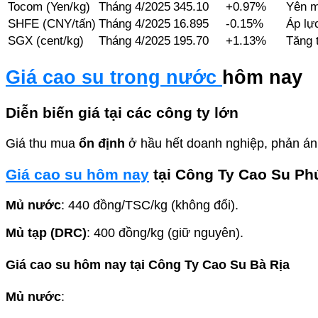
Tocom (Yen/kg)
Tháng 4/2025
345.10
+0.97%
Yên m
SHFE (CNY/tấn)
Tháng 4/2025
16.895
-0.15%
Áp lự
SGX (cent/kg)
Tháng 4/2025
195.70
+1.13%
Tăng 
Giá cao su trong nước
hôm nay
Diễn biến giá tại các công ty lớn
Giá thu mua
ổn định
ở hầu hết doanh nghiệp, phản án
Giá cao su hôm nay
tại Công Ty Cao Su Ph
Mủ nước
: 440 đồng/TSC/kg (không đổi).
Mủ tạp (DRC)
: 400 đồng/kg (giữ nguyên).
Giá cao su hôm nay tại
Công Ty Cao Su Bà Rịa
Mủ nước
: