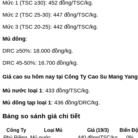
Mức 1 (TSC ≥30): 452 đồng/TSC/kg.
Mức 2 (TSC 25-30): 447 đồng/TSC/kg.
Mức 3 (TSC 20-25): 442 đồng/TSC/kg.
Mủ đông
:
DRC ≥50%: 18.000 đồng/kg.
DRC 45-50%: 16.700 đồng/kg.
Giá cao su hôm nay tại
Công Ty Cao Su Mang Yang
Mủ nước loại 1
: 433 đồng/TSC/kg.
Mủ đông tạp loại 1
: 436 đồng/DRC/kg.
Bảng so sánh giá chi tiết
Công Ty
Loại Mủ
Giá (19/3)
Biến Đ
Phú Riềng
Mủ nước
440 đồng/TSC/kg
↔️ 0%