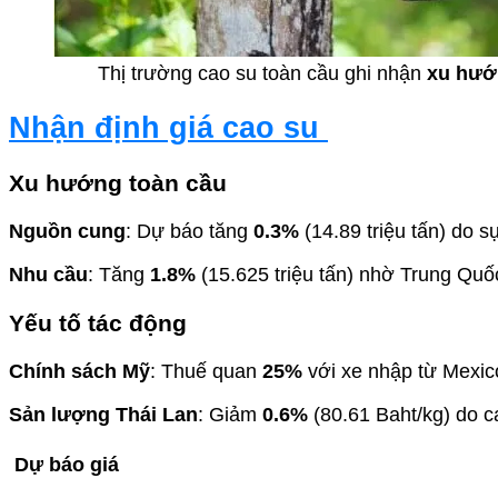
Thị trường cao su toàn cầu ghi nhận
xu hướn
Nhận định giá cao su
Xu hướng toàn cầu
Nguồn cung
: Dự báo tăng
0.3%
(14.89 triệu tấn) do s
Nhu cầu
: Tăng
1.8%
(15.625 triệu tấn) nhờ Trung Quố
Yếu tố tác động
Chính sách Mỹ
: Thuế quan
25%
với xe nhập từ Mexic
Sản lượng Thái Lan
: Giảm
0.6%
(80.61 Baht/kg) do c
Dự báo giá