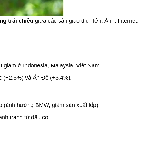
g trái chiều
giữa các sàn giao dịch lớn. Ảnh: Internet.
ụt giảm ở Indonesia, Malaysia, Việt Nam.
c (+2.5%) và Ấn Độ (+3.4%).
o (ảnh hưởng BMW, giảm sản xuất lốp).
ạnh tranh từ dầu cọ.