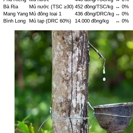
Bà Rịa
Mủ nước (TSC ≥30)
452 đồng/TSC/kg
↔️ 0%
Mang Yang
Mủ đông loại 1
436 đồng/DRC/kg
↔️ 0%
Bình Long
Mủ tạp (DRC 60%)
14.000 đồng/kg
↔️ 0%