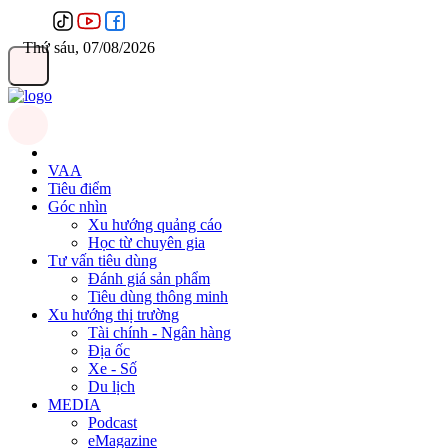
Thứ sáu, 07/08/2026
VAA
Tiêu điểm
Góc nhìn
Xu hướng quảng cáo
Học từ chuyên gia
Tư vấn tiêu dùng
Đánh giá sản phẩm
Tiêu dùng thông minh
Xu hướng thị trường
Tài chính - Ngân hàng
Địa ốc
Xe - Số
Du lịch
MEDIA
Podcast
eMagazine