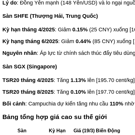
Lý do
: Đồng Yên mạnh (148 Yên/USD) và lo ngại nguồn
Sàn SHFE (Thượng Hải, Trung Quốc)
Kỳ hạn tháng 4/2025
: Giảm
0.15%
(25 CNY) xuống [1
Kỳ hạng tháng 6/2025
: Giảm
0.44%
(85 CNY) xuống [
Nguyên nhân
: Áp lực từ chính sách thúc đẩy tiêu dù
Sàn SGX (Singapore)
TSR20 tháng 4/2025
: Tăng
1.13%
lên [195.70 cent/kg]
TSR20 tháng 8/2025
: Tăng
0.10%
lên [197.70 cent/kg]
Bối cảnh
: Campuchia dự kiến tăng nhu cầu
110%
nhờ 
Bảng tổng hợp giá cao su thế giới
Sàn
Kỳ Hạn
Giá (19/3)
Biến Động