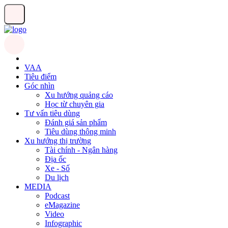
VAA
Tiêu điểm
Góc nhìn
Xu hướng quảng cáo
Học từ chuyên gia
Tư vấn tiêu dùng
Đánh giá sản phẩm
Tiêu dùng thông minh
Xu hướng thị trường
Tài chính - Ngân hàng
Địa ốc
Xe - Số
Du lịch
MEDIA
Podcast
eMagazine
Video
Infographic