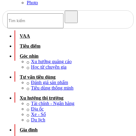
Photo
VAA
Tiêu điểm
Góc nhìn
Xu hướng quảng cáo
Học từ chuyên gia
Tư vấn tiêu dùng
Đánh giá sản phẩm
Tiêu dùng thông minh
Xu hướng thị trường
Tài chính - Ngân hàng
Địa ốc
Xe - Số
Du lịch
Gia đình