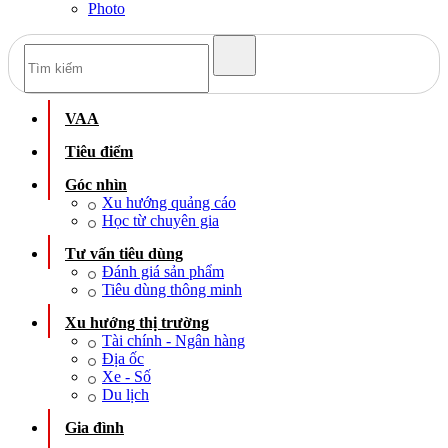
Photo
VAA
Tiêu điểm
Góc nhìn
Xu hướng quảng cáo
Học từ chuyên gia
Tư vấn tiêu dùng
Đánh giá sản phẩm
Tiêu dùng thông minh
Xu hướng thị trường
Tài chính - Ngân hàng
Địa ốc
Xe - Số
Du lịch
Gia đình