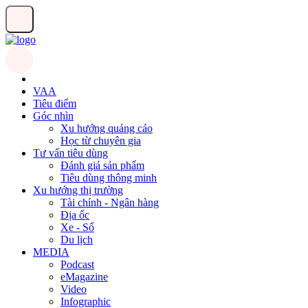
VAA
Tiêu điểm
Góc nhìn
Xu hướng quảng cáo
Học từ chuyên gia
Tư vấn tiêu dùng
Đánh giá sản phẩm
Tiêu dùng thông minh
Xu hướng thị trường
Tài chính - Ngân hàng
Địa ốc
Xe - Số
Du lịch
MEDIA
Podcast
eMagazine
Video
Infographic