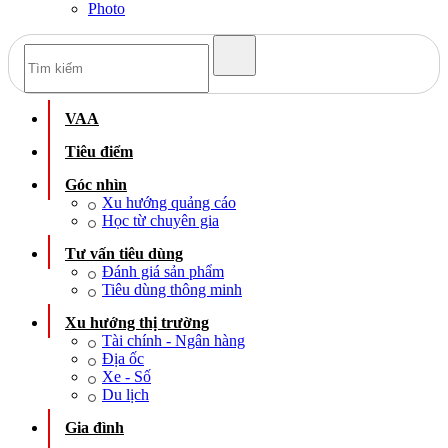
Photo
VAA
Tiêu điểm
Góc nhìn
Xu hướng quảng cáo
Học từ chuyên gia
Tư vấn tiêu dùng
Đánh giá sản phẩm
Tiêu dùng thông minh
Xu hướng thị trường
Tài chính - Ngân hàng
Địa ốc
Xe - Số
Du lịch
Gia đình