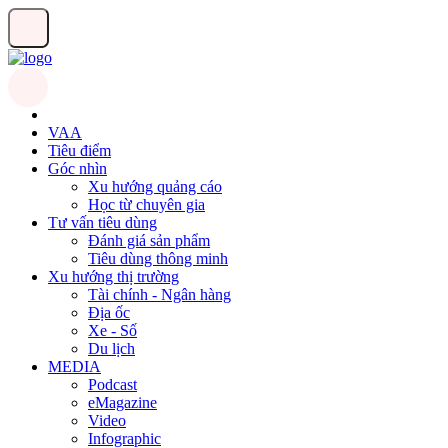
VAA
Tiêu điểm
Góc nhìn
Xu hướng quảng cáo
Học từ chuyên gia
Tư vấn tiêu dùng
Đánh giá sản phẩm
Tiêu dùng thông minh
Xu hướng thị trường
Tài chính - Ngân hàng
Địa ốc
Xe - Số
Du lịch
MEDIA
Podcast
eMagazine
Video
Infographic