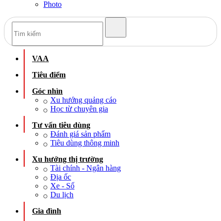
Photo
VAA
Tiêu điểm
Góc nhìn
Xu hướng quảng cáo
Học từ chuyên gia
Tư vấn tiêu dùng
Đánh giá sản phẩm
Tiêu dùng thông minh
Xu hướng thị trường
Tài chính - Ngân hàng
Địa ốc
Xe - Số
Du lịch
Gia đình