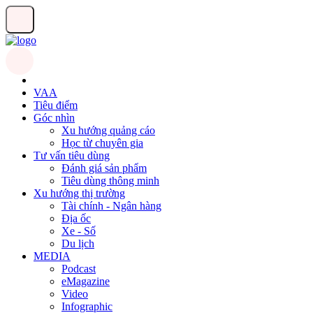
VAA
Tiêu điểm
Góc nhìn
Xu hướng quảng cáo
Học từ chuyên gia
Tư vấn tiêu dùng
Đánh giá sản phẩm
Tiêu dùng thông minh
Xu hướng thị trường
Tài chính - Ngân hàng
Địa ốc
Xe - Số
Du lịch
MEDIA
Podcast
eMagazine
Video
Infographic