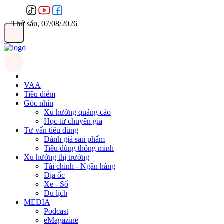
Thứ sáu, 07/08/2026
VAA
Tiêu điểm
Góc nhìn
Xu hướng quảng cáo
Học từ chuyên gia
Tư vấn tiêu dùng
Đánh giá sản phẩm
Tiêu dùng thông minh
Xu hướng thị trường
Tài chính - Ngân hàng
Địa ốc
Xe - Số
Du lịch
MEDIA
Podcast
eMagazine