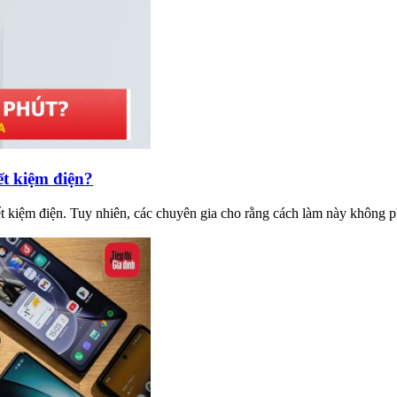
ết kiệm điện?
iết kiệm điện. Tuy nhiên, các chuyên gia cho rằng cách làm này không p