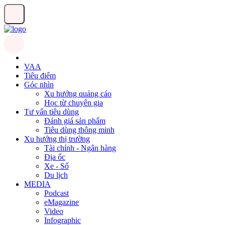
VAA
Tiêu điểm
Góc nhìn
Xu hướng quảng cáo
Học từ chuyên gia
Tư vấn tiêu dùng
Đánh giá sản phẩm
Tiêu dùng thông minh
Xu hướng thị trường
Tài chính - Ngân hàng
Địa ốc
Xe - Số
Du lịch
MEDIA
Podcast
eMagazine
Video
Infographic