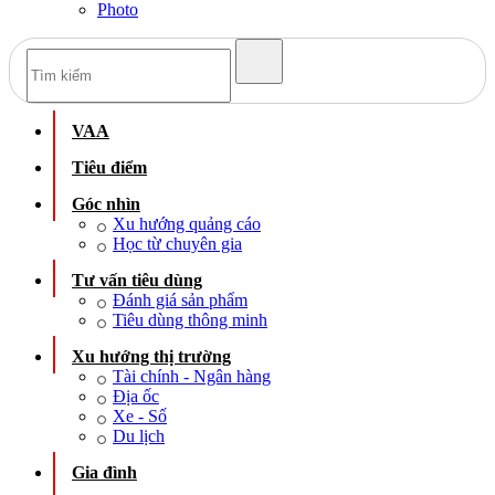
Photo
VAA
Tiêu điểm
Góc nhìn
Xu hướng quảng cáo
Học từ chuyên gia
Tư vấn tiêu dùng
Đánh giá sản phẩm
Tiêu dùng thông minh
Xu hướng thị trường
Tài chính - Ngân hàng
Địa ốc
Xe - Số
Du lịch
Gia đình