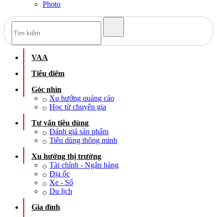
Photo
VAA
Tiêu điểm
Góc nhìn
Xu hướng quảng cáo
Học từ chuyên gia
Tư vấn tiêu dùng
Đánh giá sản phẩm
Tiêu dùng thông minh
Xu hướng thị trường
Tài chính - Ngân hàng
Địa ốc
Xe - Số
Du lịch
Gia đình