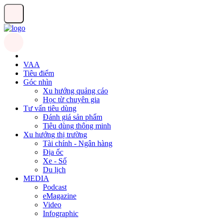
VAA
Tiêu điểm
Góc nhìn
Xu hướng quảng cáo
Học từ chuyên gia
Tư vấn tiêu dùng
Đánh giá sản phẩm
Tiêu dùng thông minh
Xu hướng thị trường
Tài chính - Ngân hàng
Địa ốc
Xe - Số
Du lịch
MEDIA
Podcast
eMagazine
Video
Infographic