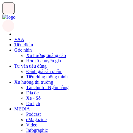
VAA
Tiêu điểm
Góc nhìn
Xu hướng quảng cáo
Học từ chuyên gia
Tư vấn tiêu dùng
Đánh giá sản phẩm
Tiêu dùng thông minh
Xu hướng thị trường
Tài chính - Ngân hàng
Địa ốc
Xe - Số
Du lịch
MEDIA
Podcast
eMagazine
Video
Infographic