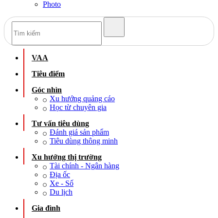
Photo
VAA
Tiêu điểm
Góc nhìn
Xu hướng quảng cáo
Học từ chuyên gia
Tư vấn tiêu dùng
Đánh giá sản phẩm
Tiêu dùng thông minh
Xu hướng thị trường
Tài chính - Ngân hàng
Địa ốc
Xe - Số
Du lịch
Gia đình