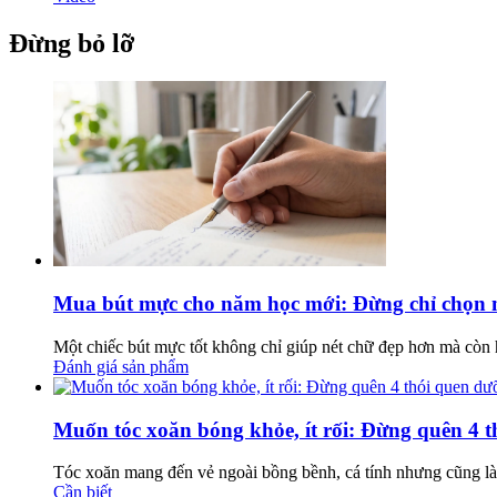
Đừng bỏ lỡ
Mua bút mực cho năm học mới: Đừng chỉ chọn mẫu
Một chiếc bút mực tốt không chỉ giúp nét chữ đẹp hơn mà còn h
Đánh giá sản phẩm
Muốn tóc xoăn bóng khỏe, ít rối: Đừng quên 4 
Tóc xoăn mang đến vẻ ngoài bồng bềnh, cá tính nhưng cũng là 
Cần biết