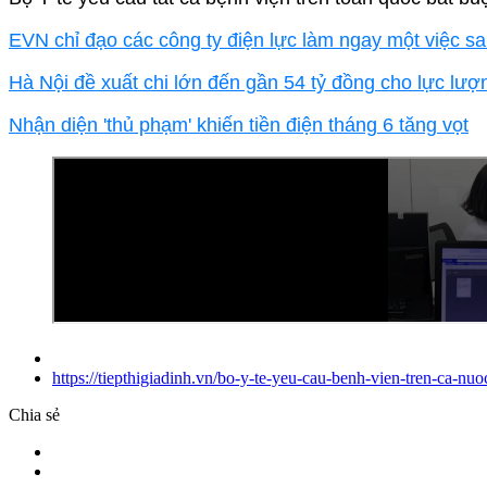
EVN chỉ đạo các công ty điện lực làm ngay một việc s
Hà Nội đề xuất chi lớn đến gần 54 tỷ đồng cho lực lư
Nhận diện 'thủ phạm' khiến tiền điện tháng 6 tăng vọt
https://tiepthigiadinh.vn/bo-y-te-yeu-cau-benh-vien-tren-ca-
Chia sẻ