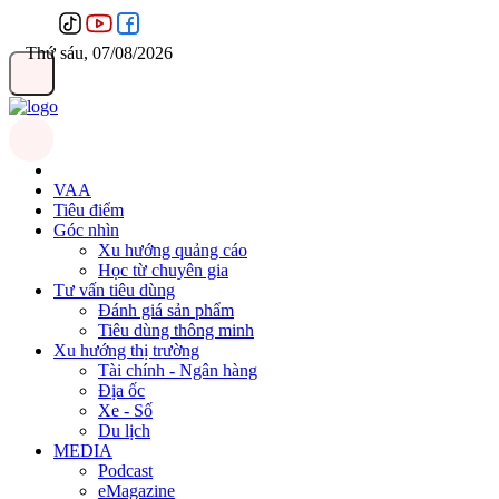
Thứ sáu, 07/08/2026
VAA
Tiêu điểm
Góc nhìn
Xu hướng quảng cáo
Học từ chuyên gia
Tư vấn tiêu dùng
Đánh giá sản phẩm
Tiêu dùng thông minh
Xu hướng thị trường
Tài chính - Ngân hàng
Địa ốc
Xe - Số
Du lịch
MEDIA
Podcast
eMagazine