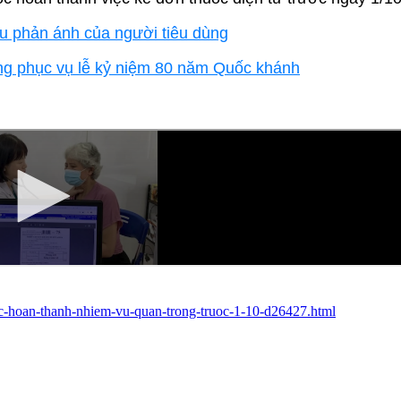
au phản ánh của người tiêu dùng
ợng phục vụ lễ kỷ niệm 80 năm Quốc khánh
nuoc-hoan-thanh-nhiem-vu-quan-trong-truoc-1-10-d26427.html