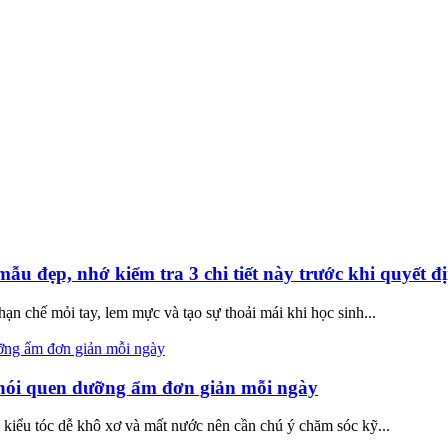
 đẹp, nhớ kiểm tra 3 chi tiết này trước khi quyết đ
ạn chế mỏi tay, lem mực và tạo sự thoải mái khi học sinh...
thói quen dưỡng ẩm đơn giản mỗi ngày
kiểu tóc dễ khô xơ và mất nước nên cần chú ý chăm sóc kỹ...