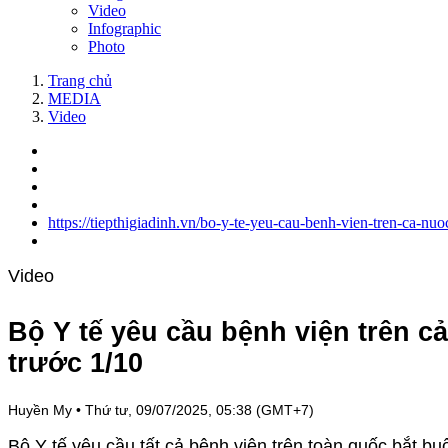
Video
Infographic
Photo
Trang chủ
MEDIA
Video
https://tiepthigiadinh.vn/bo-y-te-yeu-cau-benh-vien-tren-ca-
Video
Bộ Y tế yêu cầu bệnh viện trên 
trước 1/10
Huyền My
•
Thứ tư, 09/07/2025, 05:38 (GMT+7)
Bộ Y tế yêu cầu tất cả bệnh viện trên toàn quốc bắt b