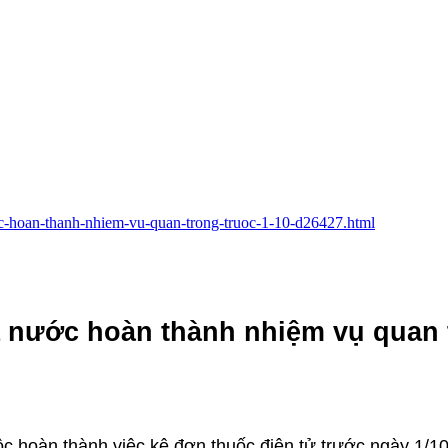
nuoc-hoan-thanh-nhiem-vu-quan-trong-truoc-1-10-d26427.html
cả nước hoàn thành nhiệm vụ quan
uộc hoàn thành việc kê đơn thuốc điện tử trước ngày 1/1