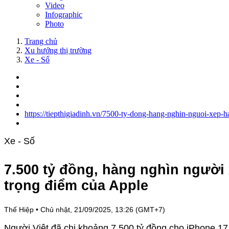
Video
Infographic
Photo
Trang chủ
Xu hướng thị trường
Xe - Số
https://tiepthigiadinh.vn/7500-ty-dong-hang-nghin-nguoi-xep-
Xe - Số
7.500 tỷ đồng, hàng nghìn người 
trọng điểm của Apple
Thế Hiệp
•
Chủ nhật, 21/09/2025, 13:26 (GMT+7)
Người Việt đã chi khoảng 7.500 tỷ đồng cho iPhone 17