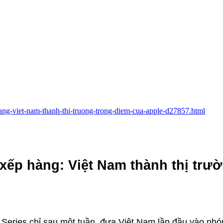
hang-viet-nam-thanh-thi-truong-trong-diem-cua-apple-d27857.html
xếp hàng: Việt Nam thành thị trư
 Series chỉ sau một tuần, đưa Việt Nam lần đầu vào nhó