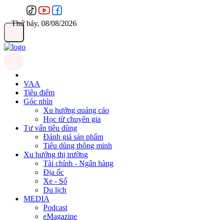
Thứ bảy, 08/08/2026
VAA
Tiêu điểm
Góc nhìn
Xu hướng quảng cáo
Học từ chuyên gia
Tư vấn tiêu dùng
Đánh giá sản phẩm
Tiêu dùng thông minh
Xu hướng thị trường
Tài chính - Ngân hàng
Địa ốc
Xe - Số
Du lịch
MEDIA
Podcast
eMagazine