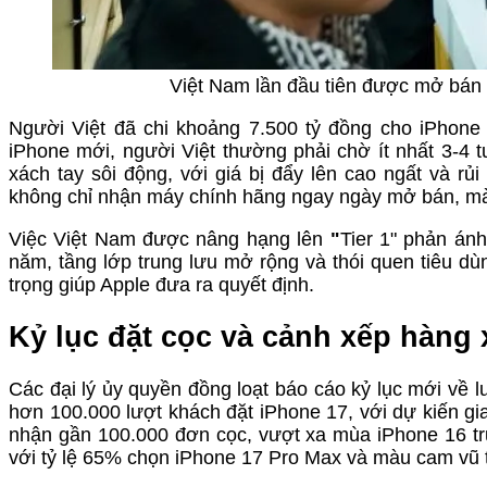
Việt Nam lần đầu tiên được mở bán i
Người Việt đã chi khoảng 7.500 tỷ đồng cho iPhone 
iPhone mới, người Việt thường phải chờ ít nhất 3-4 t
xách tay sôi động, với giá bị đẩy lên cao ngất và rủ
không chỉ nhận máy chính hãng ngay ngày mở bán, mà
Việc Việt Nam được nâng hạng lên
"
Tier 1" phản án
năm, tầng lớp trung lưu mở rộng và thói quen tiêu d
trọng giúp Apple đưa ra quyết định.
Kỷ lục đặt cọc và cảnh xếp hàng
Các đại lý ủy quyền đồng loạt báo cáo kỷ lục mới về 
hơn 100.000 lượt khách đặt iPhone 17, với dự kiến gi
nhận gần 100.000 đơn cọc, vượt xa mùa iPhone 16 trư
với tỷ lệ 65% chọn iPhone 17 Pro Max và màu cam vũ 