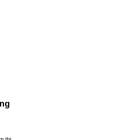
ờng
m thị