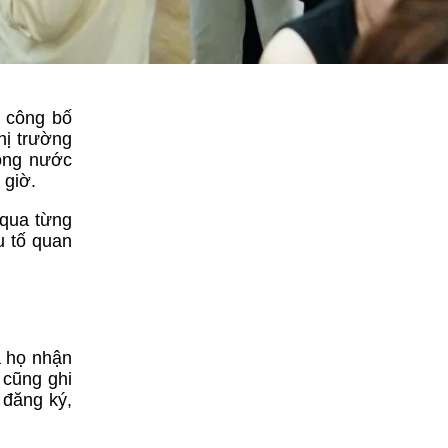
e công bố
hị trường
rong nước
 giờ.
 qua từng
u tố quan
a họ nhận
 cũng ghi
 đăng ký,