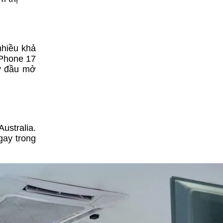
nhiều khả
iPhone 17
ày đầu mở
ustralia.
gay trong