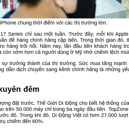
Phone chung thời điểm với các thị trường lớn.
17 Series chỉ sau một tuần. Trước đây, mỗi khi Appl
uần để hàng chính hãng cập bến. Trong thời gian đó, t
i ro hàng trôi nổi. Năm nay, lần đầu tiên khách hàng t
 còn sớm hơn cả người dùng ở Mỹ nhờ chênh lệch múi
h sự trưởng thành của thị trường. Sức mua tăng mạnh
ùng dần dịch chuyển sang kênh chính hãng là những yế
 xuyên đêm
lượng đặt trước. Thế Giới Di Động cho biết hệ thống củ
ao trên 50.000 máy chỉ trong ba ngày đầu tiên. TopZone
ớc đó. Trong khi đó, Di Động Việt có hơn 27.000 lượt
trụ chiếm đến 60%.