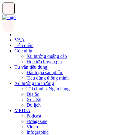
VAA
Tiêu điểm
Góc nhìn
Xu hướng quảng cáo
Học từ chuyên gia
Tư vấn tiêu dùng
Đánh giá sản phẩm
Tiêu dùng thông minh
Xu hướng thị trường
Tài chính - Ngân hàng
Địa ốc
Xe - Số
Du lịch
MEDIA
Podcast
eMagazine
Video
Infographic