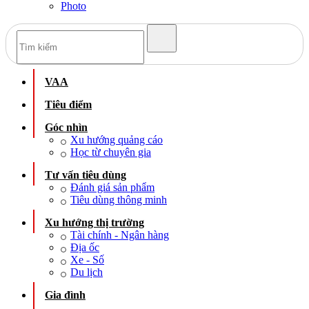
Photo
VAA
Tiêu điểm
Góc nhìn
Xu hướng quảng cáo
Học từ chuyên gia
Tư vấn tiêu dùng
Đánh giá sản phẩm
Tiêu dùng thông minh
Xu hướng thị trường
Tài chính - Ngân hàng
Địa ốc
Xe - Số
Du lịch
Gia đình