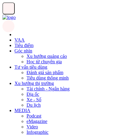
VAA
Tiêu điểm
Góc nhìn
Xu hướng quảng cáo
Học từ chuyên gia
Tư vấn tiêu dùng
Đánh giá sản phẩm
Tiêu dùng thông minh
Xu hướng thị trường
Tài chính - Ngân hàng
Địa ốc
Xe - Số
Du lịch
MEDIA
Podcast
eMagazine
Video
Infographic