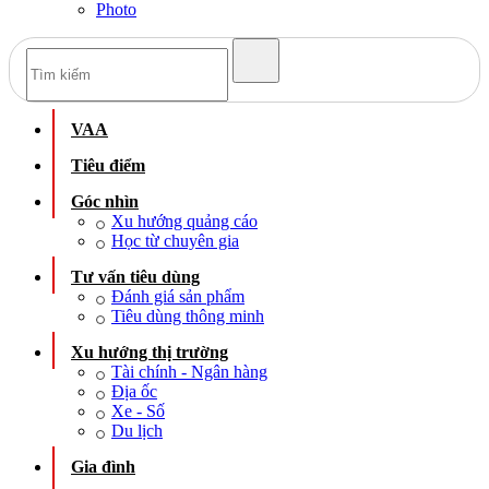
Photo
VAA
Tiêu điểm
Góc nhìn
Xu hướng quảng cáo
Học từ chuyên gia
Tư vấn tiêu dùng
Đánh giá sản phẩm
Tiêu dùng thông minh
Xu hướng thị trường
Tài chính - Ngân hàng
Địa ốc
Xe - Số
Du lịch
Gia đình