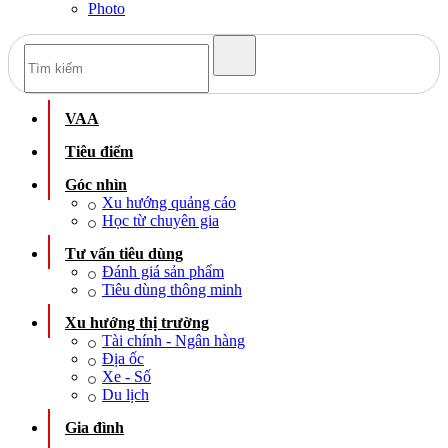
Photo
VAA
Tiêu điểm
Góc nhìn
Xu hướng quảng cáo
Học từ chuyên gia
Tư vấn tiêu dùng
Đánh giá sản phẩm
Tiêu dùng thông minh
Xu hướng thị trường
Tài chính - Ngân hàng
Địa ốc
Xe - Số
Du lịch
Gia đình