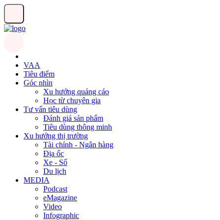
VAA
Tiêu điểm
Góc nhìn
Xu hướng quảng cáo
Học từ chuyên gia
Tư vấn tiêu dùng
Đánh giá sản phẩm
Tiêu dùng thông minh
Xu hướng thị trường
Tài chính - Ngân hàng
Địa ốc
Xe - Số
Du lịch
MEDIA
Podcast
eMagazine
Video
Infographic