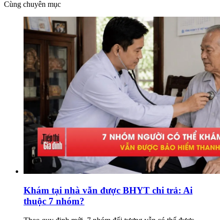
Cùng chuyên mục
Khám tại nhà vẫn được BHYT chi trả: Ai
thuộc 7 nhóm?