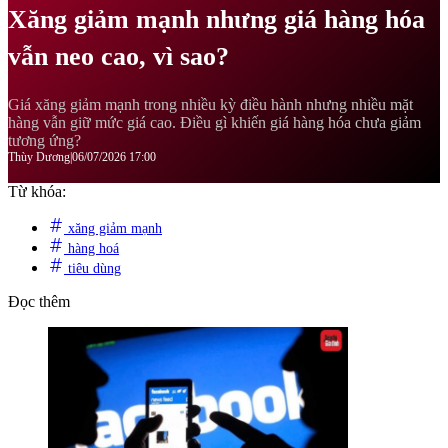
Xăng giảm mạnh nhưng giá hàng hóa
vẫn neo cao, vì sao?
Giá xăng giảm mạnh trong nhiều kỳ điều hành nhưng nhiều mặt
hàng vẫn giữ mức giá cao. Điều gì khiến giá hàng hóa chưa giảm
tương ứng?
Thùy Dương
|
06/07/2026 17:00
Từ khóa:
xăng giảm mạnh
hàng hoá
tiêu dùng
Đọc thêm