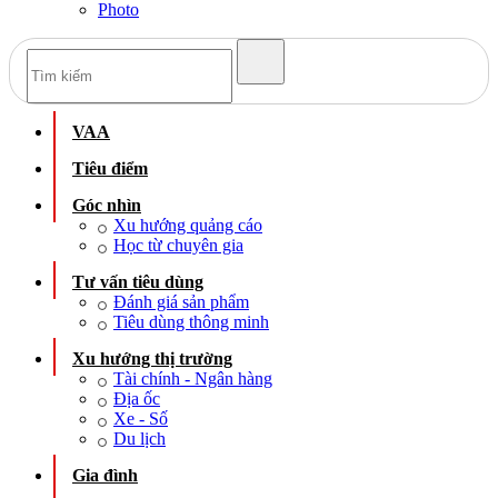
Photo
VAA
Tiêu điểm
Góc nhìn
Xu hướng quảng cáo
Học từ chuyên gia
Tư vấn tiêu dùng
Đánh giá sản phẩm
Tiêu dùng thông minh
Xu hướng thị trường
Tài chính - Ngân hàng
Địa ốc
Xe - Số
Du lịch
Gia đình