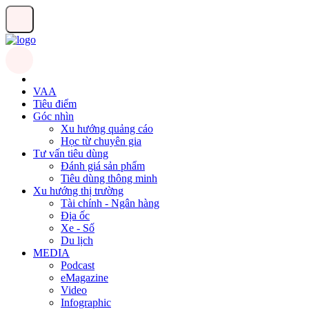
VAA
Tiêu điểm
Góc nhìn
Xu hướng quảng cáo
Học từ chuyên gia
Tư vấn tiêu dùng
Đánh giá sản phẩm
Tiêu dùng thông minh
Xu hướng thị trường
Tài chính - Ngân hàng
Địa ốc
Xe - Số
Du lịch
MEDIA
Podcast
eMagazine
Video
Infographic