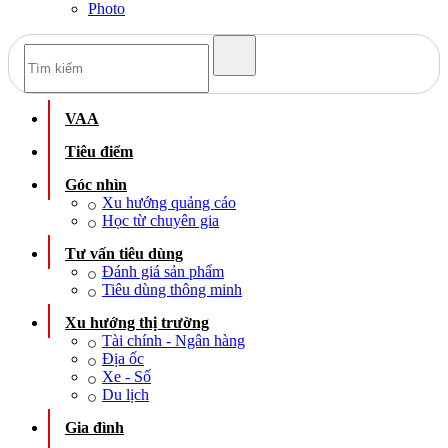
Photo
VAA
Tiêu điểm
Góc nhìn
Xu hướng quảng cáo
Học từ chuyên gia
Tư vấn tiêu dùng
Đánh giá sản phẩm
Tiêu dùng thông minh
Xu hướng thị trường
Tài chính - Ngân hàng
Địa ốc
Xe - Số
Du lịch
Gia đình