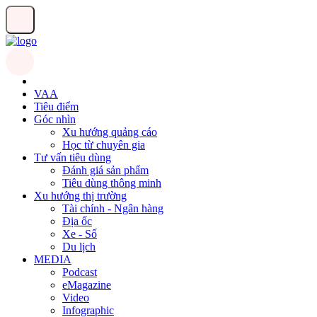
VAA
Tiêu điểm
Góc nhìn
Xu hướng quảng cáo
Học từ chuyên gia
Tư vấn tiêu dùng
Đánh giá sản phẩm
Tiêu dùng thông minh
Xu hướng thị trường
Tài chính - Ngân hàng
Địa ốc
Xe - Số
Du lịch
MEDIA
Podcast
eMagazine
Video
Infographic