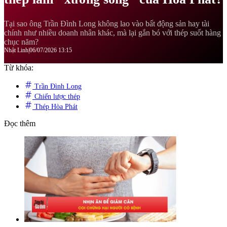
Tại sao ông Trần Đình Long không lao vào bất động sản hay tài
chính như nhiều doanh nhân khác, mà lại gắn bó với thép suốt hàng
chục năm?
Nhật Linh
|
06/07/2026 13:15
Từ khóa:
Trần Đình Long
Chiến lược thép
Thép Hòa Phát
Đọc thêm