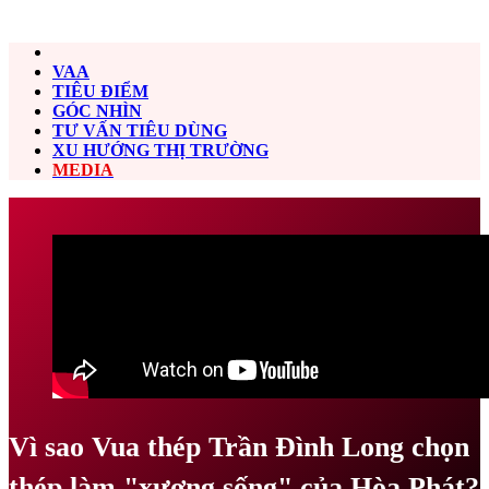
VAA
TIÊU ĐIỂM
GÓC NHÌN
TƯ VẤN TIÊU DÙNG
XU HƯỚNG THỊ TRƯỜNG
MEDIA
Vì sao Vua thép Trần Đình Long chọn
thép làm "xương sống" của Hòa Phát?