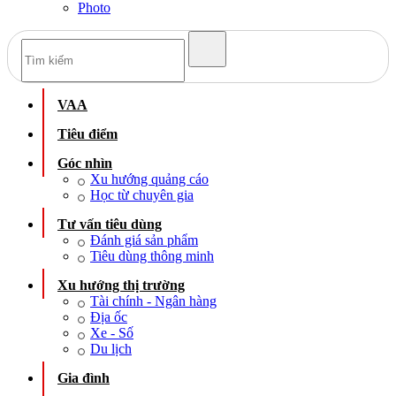
Photo
VAA
Tiêu điểm
Góc nhìn
Xu hướng quảng cáo
Học từ chuyên gia
Tư vấn tiêu dùng
Đánh giá sản phẩm
Tiêu dùng thông minh
Xu hướng thị trường
Tài chính - Ngân hàng
Địa ốc
Xe - Số
Du lịch
Gia đình