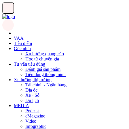
VAA
Tiêu điểm
Góc nhìn
Xu hướng quảng cáo
Học từ chuyên gia
Tư vấn tiêu dùng
Đánh giá sản phẩm
Tiêu dùng thông minh
Xu hướng thị trường
Tài chính - Ngân hàng
Địa ốc
Xe - Số
Du lịch
MEDIA
Podcast
eMagazine
Video
Infographic