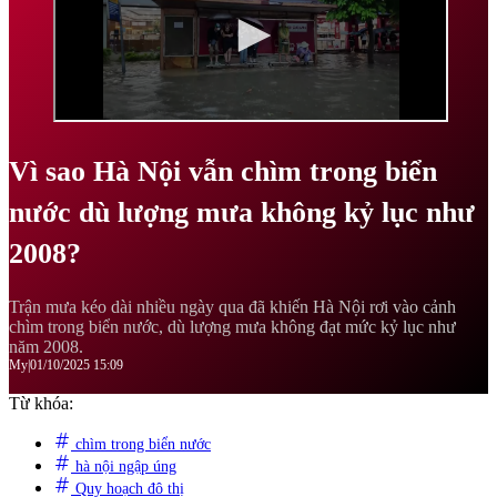
Vì sao Hà Nội vẫn chìm trong biển
nước dù lượng mưa không kỷ lục như
2008?
Trận mưa kéo dài nhiều ngày qua đã khiến Hà Nội rơi vào cảnh
chìm trong biển nước, dù lượng mưa không đạt mức kỷ lục như
năm 2008.
My
|
01/10/2025 15:09
Từ khóa:
chìm trong biển nước
hà nội ngập úng
Quy hoạch đô thị